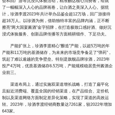
会和回厂游等沉浸式体验活动，精准触达核心消费者，绘就
了一幅幅深入人心的品牌画卷，让白酒之美深入人心。据统
计，珍酒李渡2023年共计举办品鉴会超12万场，回厂游接待
超16万人。以珍酒为例，借助独特丰富的品牌内涵，正不断
擦亮“两大国宴酱酒”金字招牌，在打造极致口感好酒、做好沉
浸式体验服务、创新品牌传播等方面精耕细作、下足功夫。
 产能扩张上，珍酒李渡精心“酿造”产能，以超5万吨的年
产能和11万吨的基酒储存，为未来的市场竞争备足了“弹药”，
筑起了难以逾越的竞争壁垒。特别是旗舰品牌珍酒，2023年
投产4万吨，优质基酒储存6.5万吨，产能规模稳居贵州酱酒企
业前三。
 渠道布局上，通过实施双渠道增长战略，打造了扁平化
且贴近消费端、覆盖全国的经销渠道，在产品组合、定价机
制以及渠道网络方面制定差异化策略，实现了渠道的高效运
转。2023年，珍酒李渡经销商数量达7261家，较2022年增加
643家。