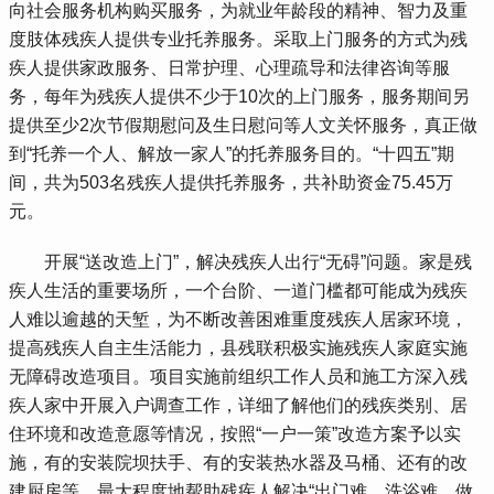
向社会服务机构购买服务，为就业年龄段的精神、智力及重
度肢体残疾人提供专业托养服务。采取上门服务的方式为残
疾人提供家政服务、日常护理、心理疏导和法律咨询等服
务，每年为残疾人提供不少于10次的上门服务，服务期间另
提供至少2次节假期慰问及生日慰问等人文关怀服务，真正做
到“托养一个人、解放一家人”的托养服务目的。“十四五”期
间，共为503名残疾人提供托养服务，共补助资金75.45万
元。
 开展“送改造上门”，解决残疾人出行“无碍”问题。家是残
疾人生活的重要场所，一个台阶、一道门槛都可能成为残疾
人难以逾越的天堑，为不断改善困难重度残疾人居家环境，
提高残疾人自主生活能力，县残联积极实施残疾人家庭实施
无障碍改造项目。项目实施前组织工作人员和施工方深入残
疾人家中开展入户调查工作，详细了解他们的残疾类别、居
住环境和改造意愿等情况，按照“一户一策”改造方案予以实
施，有的安装院坝扶手、有的安装热水器及马桶、还有的改
建厨房等，最大程度地帮助残疾人解决“出门难、洗浴难、做