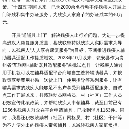
策。“十四五”期间以来，已为2000余名行动不便残疾人开展上
门评残和集中办证服务，为残疾人家庭节约办证成本约40万
元。
 开展“送辅具上门”，解决残疾人出行难问题。为进一步提
高残疾人康复服务质量，县残联坚持以残疾人实际需求为导
向，以残疾人“人人享有康复服务”为目标，不断推进残疾人辅
助器具适配工作提质增效。2023年10月以来，瓮安县作为贵
州省“互联网+辅助器具适配服务”首批试点县，让残疾人通过
用手机就可以在辅具适配平台商城自主选择辅助器具，并按
政策享受费用补贴、送货上门、使用指导等系列服务，让有
辅具需求的残疾人能够足不出户享受到辅具适配服务。自试
点工作开展以来，县残联动员网格员、村（社区）工作人员
积极宣传此项政策，并帮助残疾人申领辅具，截至目前已有
1256名残疾人群众在平台申请辅具，已收到辅具1163件。同
时，我县还积极鼓励村（社区）网格员、村（社区）干部等
为不方便外出的残疾人带领辅具，以减轻残疾人家庭负担。