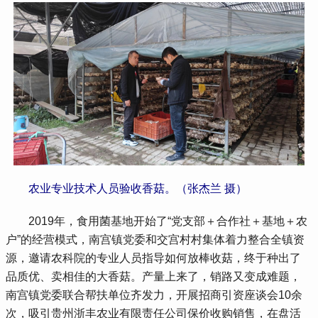
农业专业技术人员验收香菇。（张杰兰 摄）
 2019年，食用菌基地开始了“党支部＋合作社＋基地＋农
户”的经营模式，南宫镇党委和交宫村村集体着力整合全镇资
源，邀请农科院的专业人员指导如何放棒收菇，终于种出了
品质优、卖相佳的大香菇。产量上来了，销路又变成难题，
南宫镇党委联合帮扶单位齐发力，开展招商引资座谈会10余
次，吸引贵州浙丰农业有限责任公司保价收购销售，在盘活