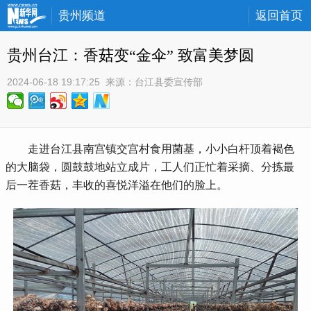
贵州频道
返回首页
贵州台江：香菇变“金伞” 致富美梦圆
2024-06-18 19:17:25
 来源：
台江县委宣传部
 走进台江县南宫镇交宫村食用菌基，小小白杆顶着褐色
的大脑袋，圆鼓鼓地站立成片，工人们正忙着采摘、分拣最
后一茬香菇，丰收的喜悦洋溢在他们的脸上。