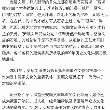
 走进文庙，映入眼帘的首先是那面透雕石花宫墙，“宫墙
数仞”四个大字镌刻其上，诉说着历史的沧桑与威严。经“礼
门”或“义路”，游客可进入泮池，泮池上的桥为泮桥，又称状元
桥。在古代，凡中秀才者方可从石桥上过，名曰“游泮”。泮
池，也因此成为地方官学的标志。“安顺文庙享有石雕艺术殿
堂的美誉。”安顺文庙管理处副主任谢开然告诉记者，整座文
庙的石雕，其雕刻制作无不尽善尽美，从雕刻的工艺水平到
图案的取材，从图案的组合到与建筑的结合，都体现出匠心
独具。各式各样的建筑将其所承载的600年历史文化淋漓尽致
地展现。
 2001年，安顺文庙成为第五批全国重点文物保护单位。
作为黔中儒家文化的重要载体，安顺文庙见证了一代代学子
对知识的渴望。
 谢开然介绍，得益于安顺文庙厚重的文化底蕴，如今已
成为蒙童开笔礼、成人礼、经典诵读以及书画展等众多文化
活动的举办地。“此外，安顺文庙作为文化旅游景点，自年初