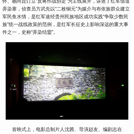
怀、杨尚昆订立
“反蒋作战协定”为主线展开，讲述了红军借道
弄染寨，侦查员方武先以“二枚铜元”为媒介与布依族群众建立
军民鱼水情，是红军途经贵州民族地区成功实践“争取少数民
族”统一战线政策的范例，是红军长征史上影响深远的重大事
件之一，史称“弄染结盟”。
首映式上，电影总制片人沈茜、导演赵友、编剧志在