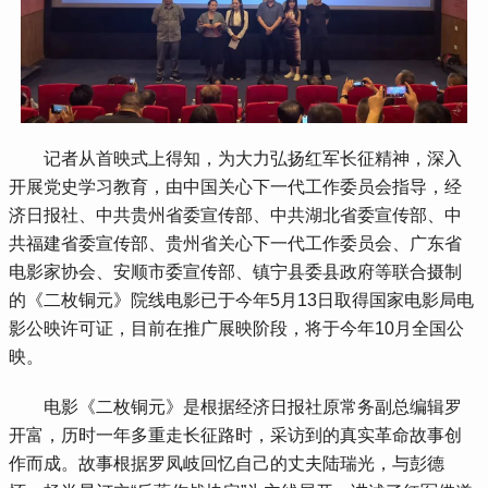
记者从首映式上得知，为大力弘扬红军长征精神，深入
开展党史学习教育，由中国关心下一代工作委员会指导，经
济日报社、中共贵州省委宣传部、中共湖北省委宣传部、中
共福建省委宣传部、贵州省关心下一代工作委员会、广东省
电影家协会、安顺市委宣传部、镇宁县委县政府等联合摄制
的《二枚铜元》院线电影已于今年
5
月
13
日取得国家电影局电
影公映许可证，目前在推广展映阶段，将于今年
10
月全国公
映。
电影《二枚铜元》是根据经济日报社原常务副总编辑罗
开富，历时一年多重走长征路时，采访到的真实革命故事创
作而成。故事根据罗凤岐回忆自己的丈夫陆瑞光，与彭德