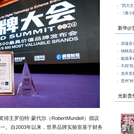
“四大
《黄小
新华@
浪漫音
纳晴高
能源革
不同“民
龙舟竞
贵州“
光影贵
伯特·蒙代尔（RobertMundell）倡议
一。自2003年以来，世界品牌实验室基于财务