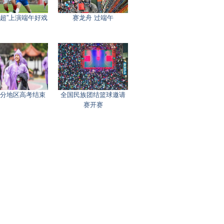
村超”上演端午好戏
赛龙舟 过端午
分地区高考结束
全国民族团结篮球邀请
赛开赛