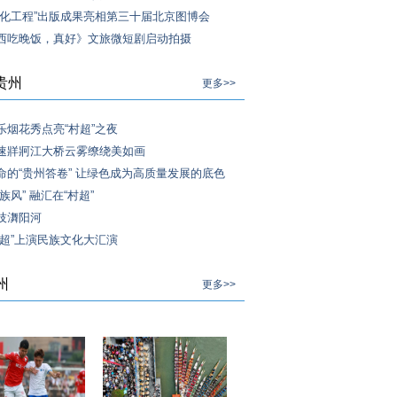
文化工程”出版成果亮相第三十届北京图博会
西吃晚饭，真好》文旅微短剧启动拍摄
贵州
更多>>
乐烟花秀点亮“村超”之夜
速牂牁江大桥云雾缭绕美如画
命的“贵州答卷” 让绿色成为高质量发展的底色
族风” 融汇在“村超”
技㵲阳河
村超”上演民族文化大汇演
州
更多>>