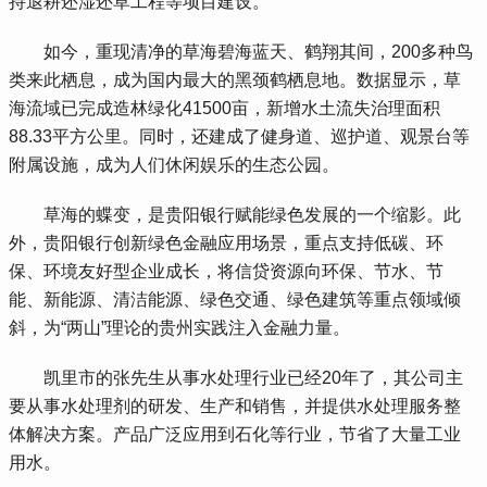
持退耕还湿还草工程等项目建设。
 如今，重现清净的草海碧海蓝天、鹤翔其间，200多种鸟
类来此栖息，成为国内最大的黑颈鹤栖息地。数据显示，草
海流域已完成造林绿化41500亩，新增水土流失治理面积
88.33平方公里。同时，还建成了健身道、巡护道、观景台等
附属设施，成为人们休闲娱乐的生态公园。
 草海的蝶变，是贵阳银行赋能绿色发展的一个缩影。此
外，贵阳银行创新绿色金融应用场景，重点支持低碳、环
保、环境友好型企业成长，将信贷资源向环保、节水、节
能、新能源、清洁能源、绿色交通、绿色建筑等重点领域倾
斜，为“两山”理论的贵州实践注入金融力量。
 凯里市的张先生从事水处理行业已经20年了，其公司主
要从事水处理剂的研发、生产和销售，并提供水处理服务整
体解决方案。产品广泛应用到石化等行业，节省了大量工业
用水。