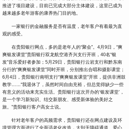
推进了项目建设，目前已完成大部分主体建设，这里已成为
越来越多老年游客的康养热门目的地。
 一家银行的金融服务是否有温度，老年客户有着最为直
观的感受。
 在贵阳银行网点，多的是老年人的“聚会”。4月9日，“爽
爽银发课堂”贵阳银行双龙航空港齐兴支行开班，40名“银
发”音乐爱好者参加；5月29日，贵阳银行云岩支行和黔东南
分行的“爽爽银发课堂”同时开班，分别推出合唱和摄影课堂；
6月4日，贵阳银行南明支行“爽爽银发课堂”开班，提供非洲鼓
教学……“我退休了，虽然时间自由充裕，但总觉得缺少一些
有意义的活动来充实生活。贵阳银行这次开办的‘银发课堂’，
是一个学习新知识、结交新朋友、感受新体验的美好之
旅。”贵阳银行客户高女士说。
 针对老年客户的高频需求，贵阳银行还在网点建设及环
境管理方面进行了全面适老化改造，大到无障碍通道、爱心