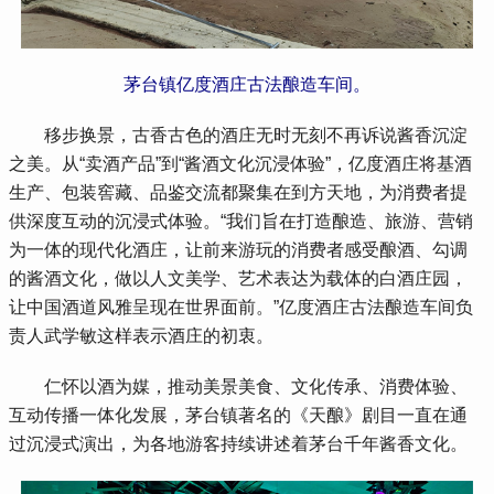
茅台镇亿度酒庄古法酿造车间。
 移步换景，古香古色的酒庄无时无刻不再诉说酱香沉淀
之美。从“卖酒产品”到“酱酒文化沉浸体验”，亿度酒庄将基酒
生产、包装窖藏、品鉴交流都聚集在到方天地，为消费者提
供深度互动的沉浸式体验。“我们旨在打造酿造、旅游、营销
为一体的现代化酒庄，让前来游玩的消费者感受酿酒、勾调
的酱酒文化，做以人文美学、艺术表达为载体的白酒庄园，
让中国酒道风雅呈现在世界面前。”亿度酒庄古法酿造车间负
责人武学敏这样表示酒庄的初衷。
 仁怀以酒为媒，推动美景美食、文化传承、消费体验、
互动传播一体化发展，茅台镇著名的《天酿》剧目一直在通
过沉浸式演出，为各地游客持续讲述着茅台千年酱香文化。