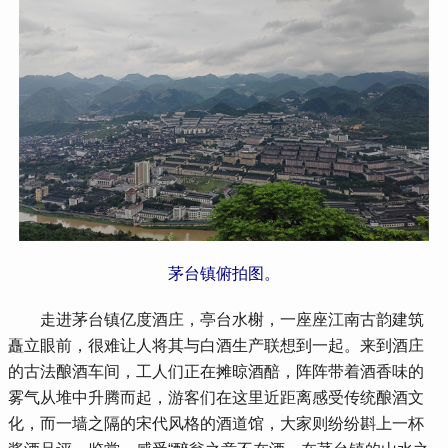
茅台镇俯拍图。
 走进茅台镇亿度酒庄，亭台水榭，一座座江南古韵建筑
矗立眼前，很难让人将其与白酒生产联想到一起。来到酒庄
的古法酿酒车间，工人们正在摊晾酒醅，阵阵带着酒香味的
雾气从堆中升腾而起，游客们在这里近距离感受传统酿酒文
化，而一墙之隔的宋代风格的酒道馆，大家则纷纷斟上一杯