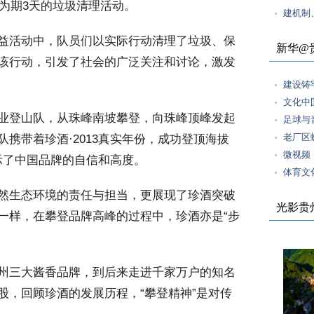
了为期3天的垃圾清理活动。
建机制
益活动中，队员们以实际行动清理了垃圾、保
新华@
该行动，引发了社会的广泛关注和讨论，激发
建设铸
文化中
业登山队，从珠峰南坡攀登，向珠峰顶峰发起
足球与
老厂区
携带着珍酒·2013真实年份，成功登顶海拔
微视频
展示了中国品牌的自信和高度。
体育文
然生态环境的责任与担当，更展现了珍酒突破
光影贵
一样，在攀登品牌高峰的过程中，珍酒亦是“步
州三大酱香品牌，到后来走进千家万户的知名
股，回顾珍酒的发展历程，“攀登精神”是对传