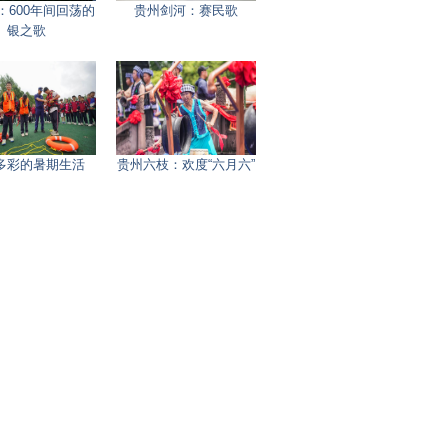
：600年间回荡的
贵州剑河：赛民歌
银之歌
多彩的暑期生活
贵州六枝：欢度“六月六”