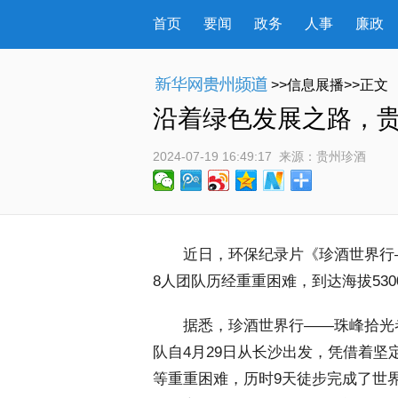
首页
要闻
政务
人事
廉政
>>信息展播>>正文
沿着绿色发展之路，贵
2024-07-19 16:49:17
 来源：
贵州珍酒
 近日，环保纪录片《珍酒世界行
8人团队历经重重困难，到达海拔53
 据悉，珍酒世界行——珠峰拾光
队自4月29日从长沙出发，凭借着
等重重困难，历时9天徒步完成了世