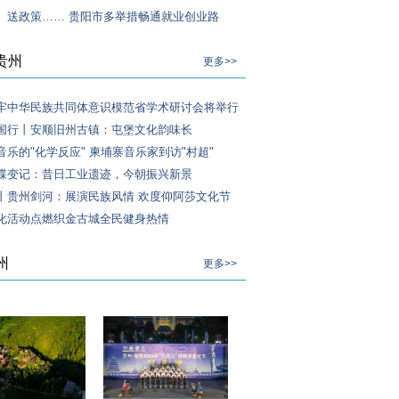
、送政策…… 贵阳市多举措畅通就业创业路
贵州
更多>>
牢中华民族共同体意识模范省学术研讨会将举行
国行丨安顺旧州古镇：屯堡文化韵味长
音乐的"化学反应" 柬埔寨音乐家到访"村超"
蝶变记：昔日工业遗迹，今朝振兴新景
丨贵州剑河：展演民族风情 欢度仰阿莎文化节
化活动点燃织金古城全民健身热情
州
更多>>