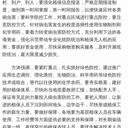
村、到户、到人；要强化植保信息报送，严格定期报送制
度，做到第一时间掌握，第一时间报告，以便快速应对各类
病虫害；要科学防控工作，对重点区域进行重点防控，要注
意防控方式，针对病虫害发生的程度选择性使用生物制剂和
化学用药，要着力转变病虫害防控方式，充分利用下达的各
项资金，强化示范带动专业化统防统治和植保无人机的应
用；要抓好资金使用，尽快采购物资购买服务，及时开展统
防统治，最大限度减少损失。
 方涛强调，要紧盯重点，扎实抓好绿色防控。通过推广
应用生态调控、理化诱控、生物防治、科学用药等绿色防控
技术或组合，替代以往使用的化学农药。要夯实根基，建好
用好植保体系，尽快向当地党委政府汇报，加快配齐人手，
保证有充足的力量投入病虫害防控工作。要把人用好，让新
进的植保人员下沉到田间地头，边学边干，尽快形成植保工
作的新生力量。要做好保障，各地要为基层植保人员在车辆
使用、工作经费等方面提供必要的支持和保障，对长期奋战
在第一线、表现突出的植保农技人员，要优先解决技术人员