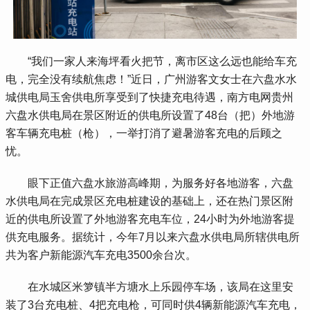
 “我们一家人来海坪看火把节，离市区这么远也能给车充
电，完全没有续航焦虑！”近日，广州游客文女士在六盘水水
城供电局玉舍供电所享受到了快捷充电待遇，南方电网贵州
六盘水供电局在景区附近的供电所设置了48台（把）外地游
客车辆充电桩（枪），一举打消了避暑游客充电的后顾之
忧。
 眼下正值六盘水旅游高峰期，为服务好各地游客，六盘
水供电局在完成景区充电桩建设的基础上，还在热门景区附
近的供电所设置了外地游客充电车位，24小时为外地游客提
供充电服务。据统计，今年7月以来六盘水供电局所辖供电所
共为客户新能源汽车充电3500余台次。
 在水城区米箩镇半方塘水上乐园停车场，该局在这里安
装了3台充电桩、4把充电枪，可同时供4辆新能源汽车充电，