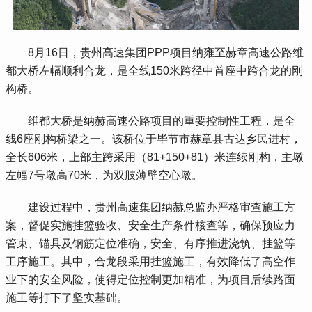
 8月16日，贵州高速集团PPP项目纳雍至赫章高速公路维
都大桥左幅顺利合龙，是全线150米跨径中首座中跨合龙的刚
构桥。
 维都大桥是纳赫高速公路项目的重要控制性工程，是全
线6座刚构桥梁之一。该桥位于毕节市赫章县古达乡民进村，
全长606米，上部主跨采用（81+150+81）米连续刚构，主墩
左幅7号墩高70米，为双肢薄壁空心墩。
 建设过程中，贵州高速集团纳赫总监办严格审查施工方
案，督促实施挂篮验收、安全生产条件核查等，确保预应力
管束、锚具及钢筋定位准确，安全、有序推进浇筑、挂篮等
工序施工。其中，合龙段采用挂篮施工，有效降低了高空作
业下的安全风险，使得定位控制更加精准，为项目后续路面
施工等打下了坚实基础。