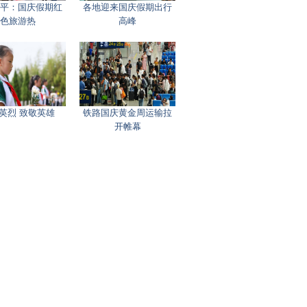
平：国庆假期红
各地迎来国庆假期出行
色旅游热
高峰
英烈 致敬英雄
铁路国庆黄金周运输拉
开帷幕