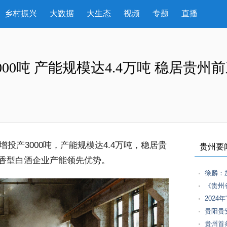
乡村振兴
大数据
大生态
视频
专题
直播
00吨 产能规模达4.4万吨 稳居贵州
投产3000吨，产能规模达4.4万吨，稳居贵
贵州要
香型白酒企业产能领先优势。
徐麟：
《贵州
202
贵阳贵
贵州首