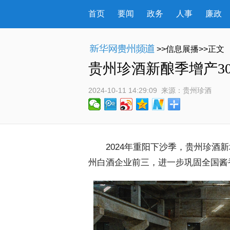
首页
要闻
政务
人事
廉政
>>信息展播>>正文
贵州珍酒新酿季增产30
2024-10-11 14:29:09
 来源：
贵州珍酒
 2024年重阳下沙季，贵州珍酒新增
州白酒企业前三，进一步巩固全国酱