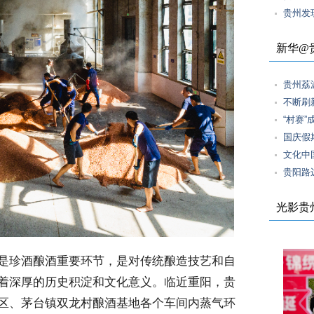
贵州发
新华@
贵州荔
不断刷
“村赛
国庆假
文化中
贵阳路
光影贵
是珍酒酿酒重要环节，是对传统酿造技艺和自
着深厚的历史积淀和文化意义。临近重阳，贵
区、茅台镇双龙村酿酒基地各个车间内蒸气环