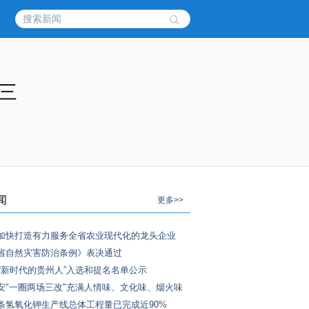
前三
闻
更多>>
加快打造有力服务全省农业现代化的龙头企业
省自然灾害防治条例》表决通过
4年“新时代的贵州人”入选和提名名单公示
安"一圈两场三改"充满人情味、文化味、烟火味
条氢氧化钾生产线总体工程量已完成近90%