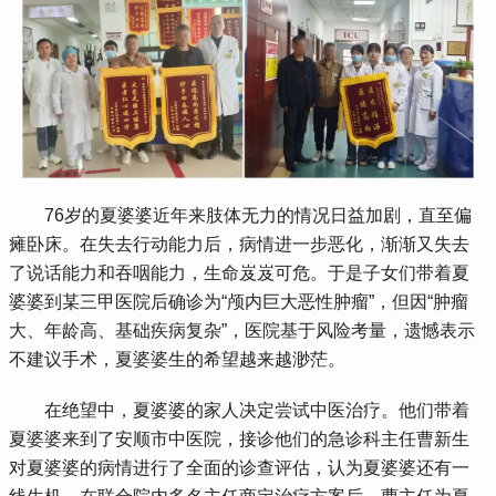
 76岁的夏婆婆近年来肢体无力的情况日益加剧，直至偏
瘫卧床。在失去行动能力后，病情进一步恶化，渐渐又失去
了说话能力和吞咽能力，生命岌岌可危。于是子女们带着夏
婆婆到某三甲医院后确诊为“颅内巨大恶性肿瘤”，但因“肿瘤
大、年龄高、基础疾病复杂”，医院基于风险考量，遗憾表示
不建议手术，夏婆婆生的希望越来越渺茫。
 在绝望中，夏婆婆的家人决定尝试中医治疗。他们带着
夏婆婆来到了安顺市中医院，接诊他们的急诊科主任曹新生
对夏婆婆的病情进行了全面的诊查评估，认为夏婆婆还有一