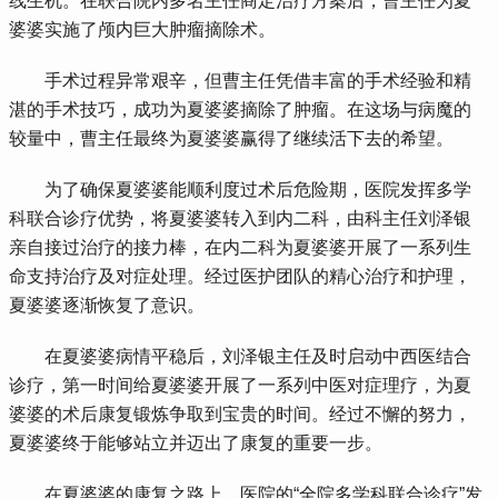
线生机。在联合院内多名主任商定治疗方案后，曹主任为夏
婆婆实施了颅内巨大肿瘤摘除术。
 手术过程异常艰辛，但曹主任凭借丰富的手术经验和精
湛的手术技巧，成功为夏婆婆摘除了肿瘤。在这场与病魔的
较量中，曹主任最终为夏婆婆赢得了继续活下去的希望。
 为了确保夏婆婆能顺利度过术后危险期，医院发挥多学
科联合诊疗优势，将夏婆婆转入到内二科，由科主任刘泽银
亲自接过治疗的接力棒，在内二科为夏婆婆开展了一系列生
命支持治疗及对症处理。经过医护团队的精心治疗和护理，
夏婆婆逐渐恢复了意识。
 在夏婆婆病情平稳后，刘泽银主任及时启动中西医结合
诊疗，第一时间给夏婆婆开展了一系列中医对症理疗，为夏
婆婆的术后康复锻炼争取到宝贵的时间。经过不懈的努力，
夏婆婆终于能够站立并迈出了康复的重要一步。
 在夏婆婆的康复之路上，医院的“全院多学科联合诊疗”发