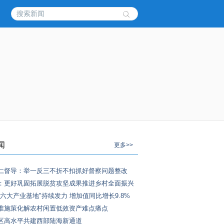
闻
更多>>
仁督导：举一反三不折不扣抓好督察问题整改
：更好巩固拓展脱贫攻坚成果推进乡村全面振兴
"六大产业基地"持续发力 增加值同比增长9.8%
准施策化解农村闲置低效资产难点痛点
区高水平共建西部陆海新通道