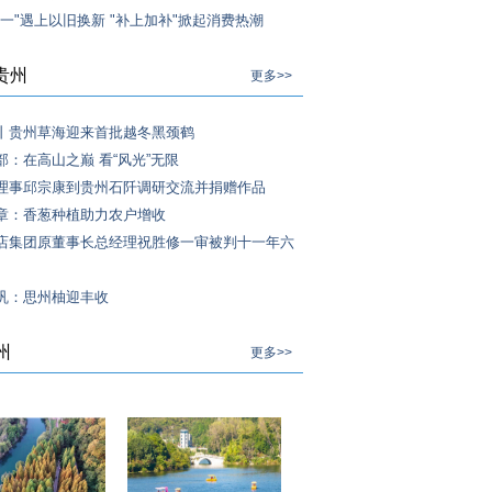
十一"遇上以旧换新 "补上加补"掀起消费热潮
贵州
更多>>
丨贵州草海迎来首批越冬黑颈鹤
部：在高山之巅 看“风光”无限
理事邱宗康到贵州石阡调研交流并捐赠作品
章：香葱种植助力农户增收
店集团原董事长总经理祝胜修一审被判十一年六
巩：思州柚迎丰收
州
更多>>