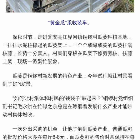
“黄金瓜”采收装车。
 深秋时节，走进瓮安县江界河镇铜锣村瓜蒌种植基地，
一排排水泥柱撑起的瓜蒌架上，一个个或绿或黄的瓜蒌挂满
枝藤，长势十分喜人。村民们穿梭在瓜架下修剪旁枝、扶藤
上架，现场一派繁忙景象。
 瓜蒌是铜锣村新发展的特色产业，今年试种就让村民看
到了好“钱”景。
 “如何让村集体和村民的‘钱袋子’鼓起来？”铜锣村党组织
副书记毛永洪在忙碌之余总是在琢磨着发展什么产业才能带
动村集体增收。
 一次外出采购的机会，让他了解到瓜蒌产业。普通瓜籽
的批发价格大多在每斤6-8元，而瓜蒌籽的售价时常保持在每