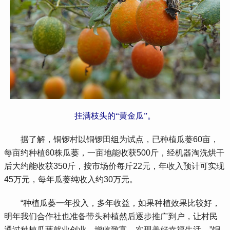
挂满枝头的“黄金瓜”。
 据了解，铜锣村以铜锣田组为试点，已种植瓜蒌60亩，
每亩约种植60株瓜蒌，一亩地能收获500斤，经机器淘洗烘干
后大约能收获350斤，按市场价每斤22元，年收入预计可实现
45万元，每年瓜蒌纯收入约30万元。
 “种植瓜蒌一年投入，多年收益，如果种植效果比较好，
明年我们合作社也准备带头种植然后逐步推广到户，让村民
通过种植瓜蒌就业创业、增收致富，实现美好幸福生活。”铜