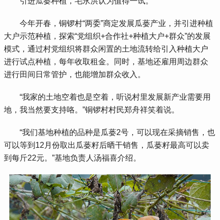
 引进瓜蒌种植，毛永洪认为值得一试。
 今年开春，铜锣村“两委”商定发展瓜蒌产业，并引进种植
大户示范种植，探索“党组织+合作社+种植大户+群众”的发展
模式，通过村党组织将群众闲置的土地流转给引入种植大户
进行试点种植，每年收取租金。同时，基地还雇用周边群众
进行田间日常管护，也能增加群众收入。
 “我家的土地空着也是空着，听说村里发展新产业需要用
地，我当然要支持咯。”铜锣村村民郑舟祥笑着说。
 “我们基地种植的品种是瓜蒌2号，可以现在采摘销售，也
可以等到12月份取出瓜蒌籽后晒干销售，瓜蒌籽最高可以卖
到每斤22元。”基地负责人汤福喜介绍。