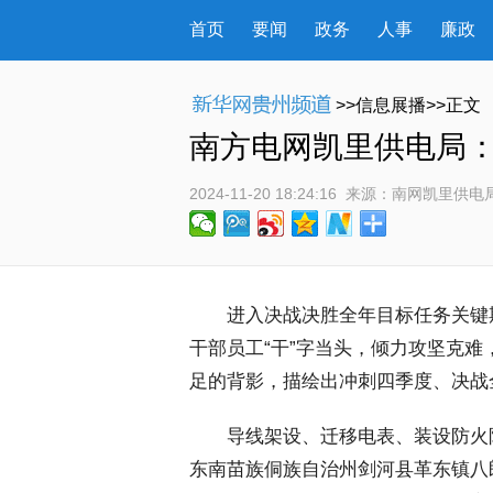
首页
要闻
政务
人事
廉政
>>信息展播>>正文
南方电网凯里供电局：按
2024-11-20 18:24:16
 来源：
南网凯里供电
 进入决战决胜全年目标任务关键
干部员工“干”字当头，倾力攻坚克
足的背影，描绘出冲刺四季度、决战
 导线架设、迁移电表、装设防火阻
东南苗族侗族自治州剑河县革东镇八