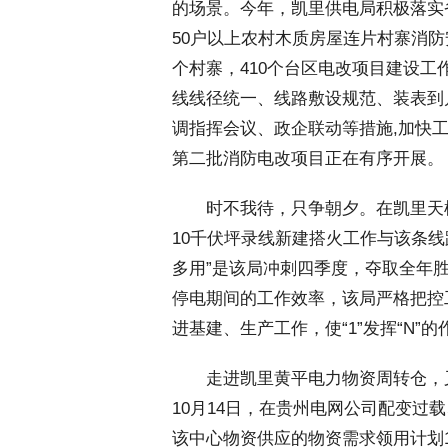
的场景。今年，凯里供电局积极落实
50户以上农村木质房屋连片村寨消防
个村寨，410个台区电改项目建设
线线径统一、线路敷设规范、装表到
调指挥会议、政企联动等措施,加快
第二批消防电改项目正在有序开展。
 时不我待，只争朝夕。在凯里天柱
10千伏坪录线新建搭火工作与该条线
多用”是该局冲刺四季度，夺取全年
停电期间的工作效率，该局严格把控
进基建、生产工作，使“1”发挥“N”的
 走进凯里黄平电力物资周转仓，
10月14日，在贵州电网公司配变过
该中心物资供应的物资需求领用计划106