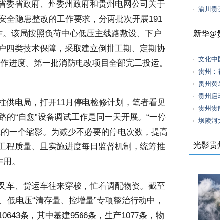
省委省政府、州委州政府和贵州电网公司关于
渝川贵
安全隐患整改的工作要求，分两批次开展191
工作。该局按照负荷中心低压主线路敷设、下户
新华@
户四类技术保障，采取建立倒排工期、定期协
文化中
工作进度。第一批消防电改项目全部完工投运。
贵州：
贵州黄
贵州启
供电局，打开11月停电检修计划，笔者看见
贵州贵
路的“自愈”设备调试工作是同一天开展。“一停
坝陵河
胜的一个缩影。为减少不必要的停电次数，提高
光影贵
工程质量、且实施进度每日监督机制，统筹推
作用。
叉车、货运车往来穿梭，忙着调配物资。截至
载、低电压“清存量、控增量”专项整治行动中，
43条，其中基建9566条，生产1077条，物