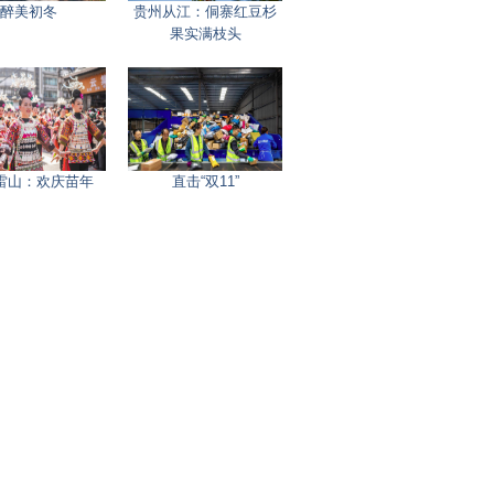
醉美初冬
贵州从江：侗寨红豆杉
果实满枝头
雷山：欢庆苗年
直击“双11”