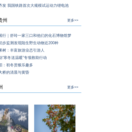
齐发 我国铁路首次大规模试运动力锂电池
贵州
更多>>
国行｜舒玲一家三口和他们的化石博物馆梦
初步监测发现陆生野生动物近200种
果树：丰富旅游业态引游人
动“寒冬送温暖”专项救助行动
阳：初冬赏猴乐趣多
大桥的清晨与黄昏
州
更多>>