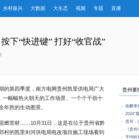
乡村振兴
大数据
大生态
视频
专题
直播
下“快进键” 打好“收官战”
局
期的第四季度，南方电网贵州凯里供电局广大
贵州要
难，一幅幅热火朝天的工作场景、一个个干劲十
徐麟李
全年胜的生动图景。
2024
贵州：
燃管材……10月31日，这是在位于贵州省黔
《贵州
郎村的凯里剑河供电局电改项目施工现场看到
平均时