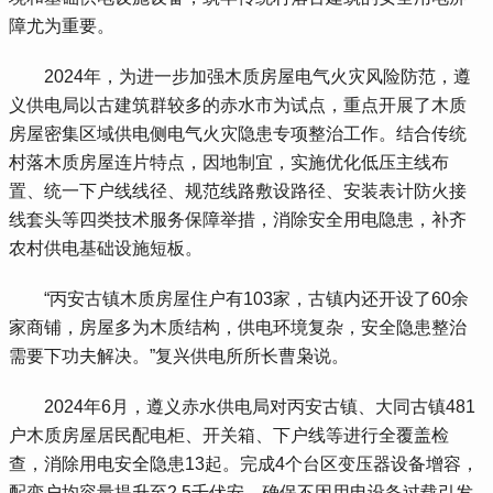
障尤为重要。
 2024年，为进一步加强木质房屋电气火灾风险防范，遵
义供电局以古建筑群较多的赤水市为试点，重点开展了木质
房屋密集区域供电侧电气火灾隐患专项整治工作。结合传统
村落木质房屋连片特点，因地制宜，实施优化低压主线布
置、统一下户线线径、规范线路敷设路径、安装表计防火接
线套头等四类技术服务保障举措，消除安全用电隐患，补齐
农村供电基础设施短板。
 “丙安古镇木质房屋住户有103家，古镇内还开设了60余
家商铺，房屋多为木质结构，供电环境复杂，安全隐患整治
需要下功夫解决。”复兴供电所所长曹枭说。
 2024年6月，遵义赤水供电局对丙安古镇、大同古镇481
户木质房屋居民配电柜、开关箱、下户线等进行全覆盖检
查，消除用电安全隐患13起。完成4个台区变压器设备增容，
配变户均容量提升至2.5千伏安，确保不因用电设备过载引发