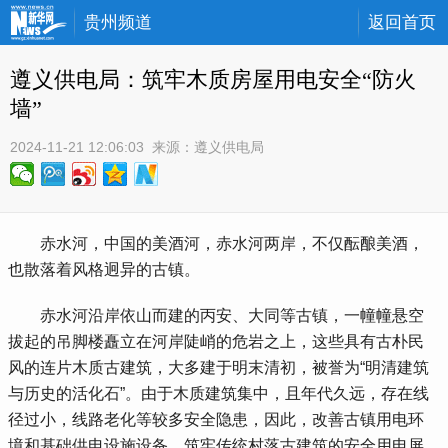
贵州频道
返回首页
遵义供电局：筑牢木质房屋用电安全“防火
墙”
2024-11-21 12:06:03
 来源：
遵义供电局
 赤水河，中国的美酒河，赤水河两岸，不仅酝酿美酒，
也散落着风格迥异的古镇。
 赤水河沿岸依山而建的丙安、大同等古镇，一幢幢悬空
拔起的吊脚楼矗立在河岸陡峭的危岩之上，这些具有古朴民
风的连片木质古建筑，大多建于明末清初，被誉为“明清建筑
与历史的活化石”。由于木质建筑集中，且年代久远，存在线
径过小，线路老化等较多安全隐患，因此，改善古镇用电环
境和基础供电设施设备，筑牢传统村落古建筑的安全用电屏