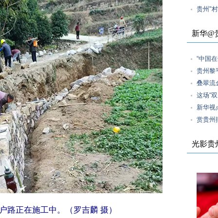
贵州"
新华@
“中国
贵州黎
叠翠流
这场“
新华视
赏贵州
光影贵
户路正在施工中。（罗吉麟 摄）