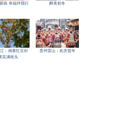
尿病 幸福伴我行
醉美初冬
江：侗寨红豆杉
贵州雷山：欢庆苗年
果实满枝头