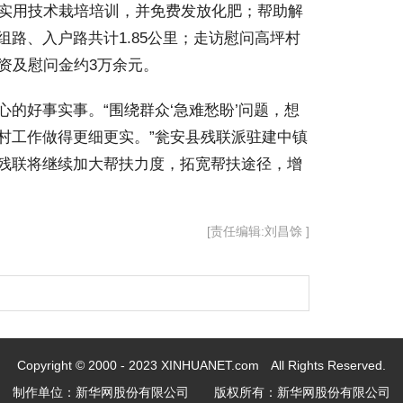
物实用技术栽培培训，并免费发放化肥；帮助解
路、入户路共计1.85公里；走访慰问高坪村
资及慰问金约3万余元。
的好事实事。“围绕群众‘急难愁盼’问题，想
村工作做得更细更实。”瓮安县残联派驻建中镇
残联将继续加大帮扶力度，拓宽帮扶途径，增
[责任编辑:刘昌馀 ]
Copyright © 2000 - 2023 XINHUANET.com All Rights Reserved.
制作单位：新华网股份有限公司 版权所有：新华网股份有限公司