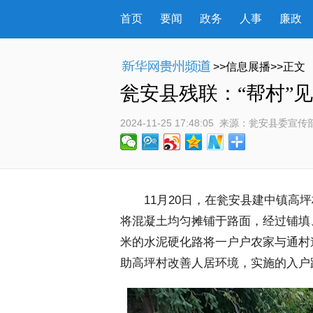
首页
要闻
政务
人事
廉政
>>信息展播>>正文
瓮安县残联：“帮村”
2024-11-25 17:48:05
 来源：
瓮安县委宣传
 11月20日，在瓮安县建中镇高
将混凝土均匀摊铺于路面，经过铺填、
米的水泥硬化路将一户户农家与通村
助高坪村改善人居环境，实施的入户