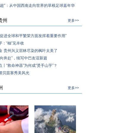
村超"：从中国西南走向世界的草根足球嘉年华
贵州
更多>>
在促进全球和平繁荣方面发挥着重要作用”
平：“柚”见丰收
金 贵州兴义层林尽染的枫叶太美了
双向奔赴”，续写中巴友谊新篇
点丨“救命神器”为何成“烫手山芋”？
摆贝苗寨秀美风光
州
更多>>