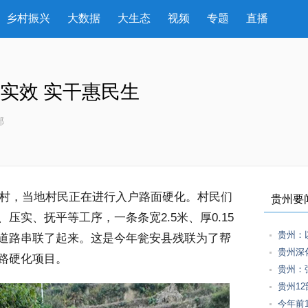
乡村振兴
大数据
大生态
视频
专题
直播
见实效 实干惠民生
部
坪村，当地村民正在进行入户路面硬化。村民们
贵州要
压实、抚平等工序，一条条宽2.5米、厚0.15
贵州：
道路串联了起来。这是今年瓮安县残联为了帮
贵州深
路硬化项目。
贵州：
贵州1
今年前