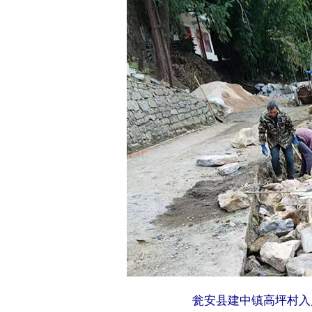
瓮安县建中镇高坪村入