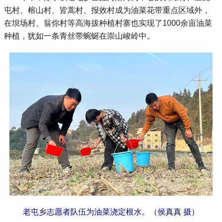
屯村、榕山村、皆蒿村、报效村成为油菜花带重点区域外，
在坝场村、翁你村等高海拔种植村寨也实现了1000余亩油菜
种植，犹如一条青丝带蜿蜒在崇山峻岭中。
老屯乡志愿者队伍为油菜浇定根水。（侯真真 摄）