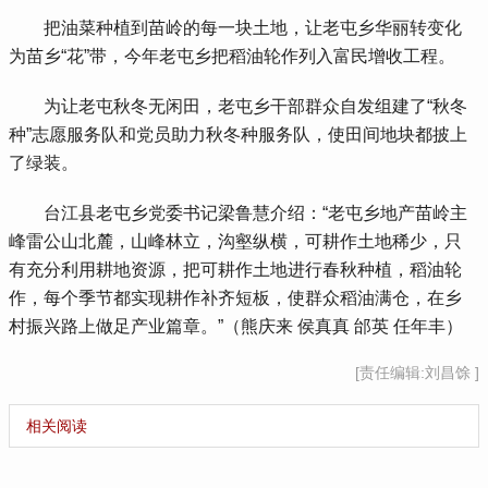
 把油菜种植到苗岭的每一块土地，让老屯乡华丽转变化
为苗乡“花”带，今年老屯乡把稻油轮作列入富民增收工程。
 为让老屯秋冬无闲田，老屯乡干部群众自发组建了“秋冬
种”志愿服务队和党员助力秋冬种服务队，使田间地块都披上
了绿装。
 台江县老屯乡党委书记梁鲁慧介绍：“老屯乡地产苗岭主
峰雷公山北麓，山峰林立，沟壑纵横，可耕作土地稀少，只
有充分利用耕地资源，把可耕作土地进行春秋种植，稻油轮
作，每个季节都实现耕作补齐短板，使群众稻油满仓，在乡
村振兴路上做足产业篇章。”（熊庆来 侯真真 邰英 任年丰）
[责任编辑:刘昌馀 ]
相关阅读