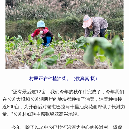
村民正在种植油菜。（侯真真 摄）
 “还有最后这12亩，我们今年的秋冬种完成了，今年我们
在长滩大坝和长滩湖两岸的地块都种植了油菜，油菜种植接
近800亩，为开春后对老屯巴拉河十里油菜花画廊做了长滩力
量。”长滩村妇联主席张银花高兴地说。
 今年，除了以老屯乡巴拉河沿河为中心的长滩村、望虎