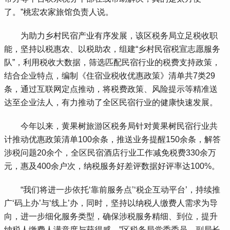
了。”桃宏农家旅馆负责人说。
 为助力乡村民宿产业有序发展，该区税务局立足税收职
能，坚持以税惠农、以税助农，组建“乡村民宿税宣志愿服务
队”，利用税收大数据，筛选匹配民宿行业的税费支持政策，
结合企业特点，编制《住宿业税收优惠政策》清单共7类29
条，通过互联网定点推动，将税费政策、风险提示等精准送
达至企业法人，有力推动了全区民宿行业的健康快速发展。
 今年以来，黄果树旅游区税务局针对黄果树民宿行业共
计推动优惠政策清单100余条，推送业务提醒150余条，解答
涉税问题20余个，全区民宿酒店行业工作减免税费330余万
元，惠及400余户次，纳税服务好差评数据好评率达100%。
 “我们将进一步依托‘靠前服务点’‘税企互动平台’，持续推
广‘码上办’与‘线上’办，同时，坚持以纳税人缴费人需求为导
向，进一步细化服务类型，确保涉税服务精细、到位，提升
纳税人缴费人满意度与获得感。”区税务局党委委员、副局长