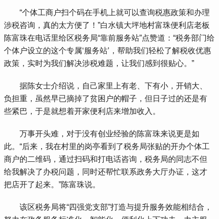
 “个体工商户扫个码在手机上就可以查询税惠政策和办理
涉税咨询，真的太方便了！”白水镇大坪地村富珠便利店老板
陈富珠在电话里给区税务局“靠前服务站”点赞道：“税务部门给
个体户设立的这个专属‘服务站’，帮助我们轻松了解税收优惠
政策，实时为我们解决涉税难题，让我们感到很贴心。”
 据陈女士介绍说，自己家里上有老、下有小，开销大、
负担重，虽然早已摘掉了贫困户的帽子，但日子过的还是有
些紧巴，于是就想着开家便利店来增加收入。
 万事开头难，对于没有创业经验的陈富珠来说更是如
此。“后来，我在村里的岗亭看到了税务局张贴的开办个体工
商户的二维码，通过扫码和打电话咨询，税务局的同志不但
给我解决了办税问题，同时还帮忙联系政务大厅办证，这才
把店开了起来。”陈富珠说。
 该区税务局将“四强党支部”打造与提升服务效能相结合，