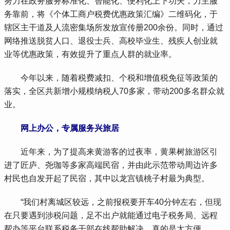
努力在政务服务标准化、智能化、便利化上下功夫，力主服
务靠前，将《个体工商户税费优惠政策汇编》二维码化，于
辖区主干道及人流密集场所发放宣传册200余份。同时，通过
网络推送脱贫人口、退役士兵、高校毕业生、残疾人创业就
业等优惠政策，有效提升了重点人群的就业率。
 今年以来，随着税费减扣、个税和增值税免征等政策的
落实，全区共新增小规模纳税人70多家，带动200多名群众就
业。
网上办公，专属服务兴旅居
 近年来，为了提高来黄游客的过夜率，黄果树旅游区引
进了匠庐、尧珈等多家高端民宿，并由此示范带动周边许多
村民也自发开起了民宿，其中以龙宫镇桃子村最为典型。
 “我们村离城区较远，之前报税要开车40分钟左右，但现
在只要遇到涉税问题，足不出户就能通过电子税务局、远程
帮办等平台联系税务干部在线帮助解决，真的是太方便