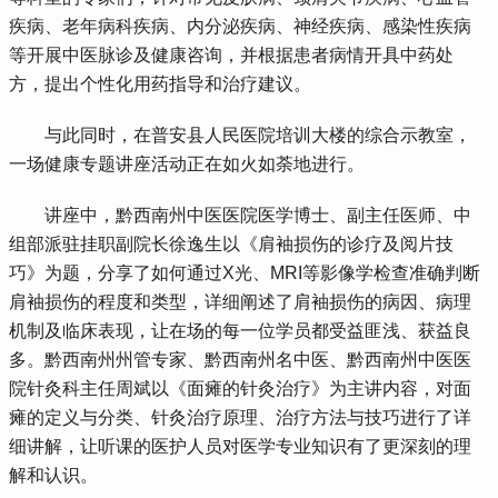
疾病、老年病科疾病、内分泌疾病、神经疾病、感染性疾病
等开展中医脉诊及健康咨询，并根据患者病情开具中药处
方，提出个性化用药指导和治疗建议。
 与此同时，在普安县人民医院培训大楼的综合示教室，
一场健康专题讲座活动正在如火如荼地进行。
 讲座中，黔西南州中医医院医学博士、副主任医师、中
组部派驻挂职副院长徐逸生以《肩袖损伤的诊疗及阅片技
巧》为题，分享了如何通过X光、MRI等影像学检查准确判断
肩袖损伤的程度和类型，详细阐述了肩袖损伤的病因、病理
机制及临床表现，让在场的每一位学员都受益匪浅、获益良
多。黔西南州州管专家、黔西南州名中医、黔西南州中医医
院针灸科主任周斌以《面瘫的针灸治疗》为主讲内容，对面
瘫的定义与分类、针灸治疗原理、治疗方法与技巧进行了详
细讲解，让听课的医护人员对医学专业知识有了更深刻的理
解和认识。