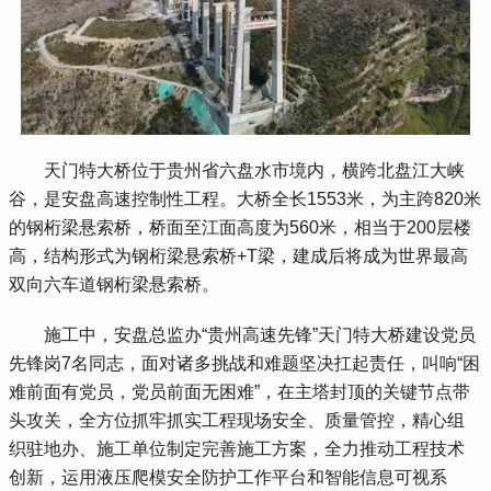
 天门特大桥位于贵州省六盘水市境内，横跨北盘江大峡
谷，是安盘高速控制性工程。大桥全长1553米，为主跨820米
的钢桁梁悬索桥，桥面至江面高度为560米，相当于200层楼
高，结构形式为钢桁梁悬索桥+T梁，建成后将成为世界最高
双向六车道钢桁梁悬索桥。
 施工中，安盘总监办“贵州高速先锋”天门特大桥建设党员
先锋岗7名同志，面对诸多挑战和难题坚决扛起责任，叫响“困
难前面有党员，党员前面无困难”，在主塔封顶的关键节点带
头攻关，全方位抓牢抓实工程现场安全、质量管控，精心组
织驻地办、施工单位制定完善施工方案，全力推动工程技术
创新，运用液压爬模安全防护工作平台和智能信息可视系