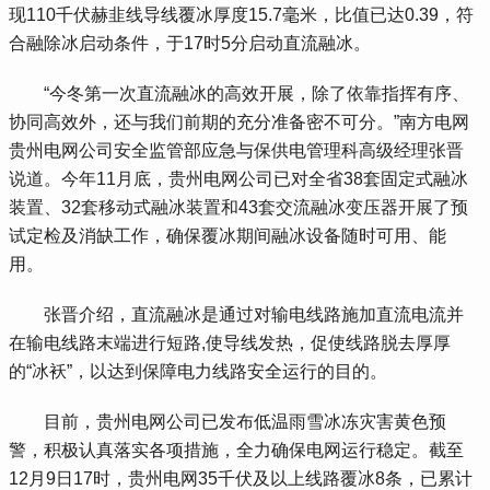
现110千伏赫韭线导线覆冰厚度15.7毫米，比值已达0.39，符
合融除冰启动条件，于17时5分启动直流融冰。
 “今冬第一次直流融冰的高效开展，除了依靠指挥有序、
协同高效外，还与我们前期的充分准备密不可分。”南方电网
贵州电网公司安全监管部应急与保供电管理科高级经理张晋
说道。今年11月底，贵州电网公司已对全省38套固定式融冰
装置、32套移动式融冰装置和43套交流融冰变压器开展了预
试定检及消缺工作，确保覆冰期间融冰设备随时可用、能
用。
 张晋介绍，直流融冰是通过对输电线路施加直流电流并
在输电线路末端进行短路,使导线发热，促使线路脱去厚厚
的“冰袄”，以达到保障电力线路安全运行的目的。
 目前，贵州电网公司已发布低温雨雪冰冻灾害黄色预
警，积极认真落实各项措施，全力确保电网运行稳定。截至
12月9日17时，贵州电网35千伏及以上线路覆冰8条，已累计