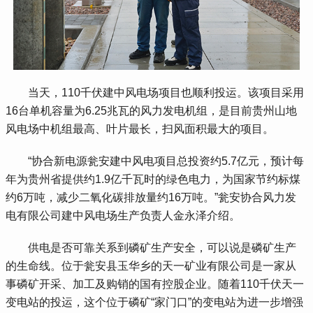
 当天，110千伏建中风电场项目也顺利投运。该项目采用
16台单机容量为6.25兆瓦的风力发电机组，是目前贵州山地
风电场中机组最高、叶片最长，扫风面积最大的项目。
 “协合新电源瓮安建中风电项目总投资约5.7亿元，预计每
年为贵州省提供约1.9亿千瓦时的绿色电力，为国家节约标煤
约6万吨，减少二氧化碳排放量约16万吨。”瓮安协合风力发
电有限公司建中风电场生产负责人金永泽介绍。
 供电是否可靠关系到磷矿生产安全，可以说是磷矿生产
的生命线。位于瓮安县玉华乡的天一矿业有限公司是一家从
事磷矿开采、加工及购销的国有控股企业。随着110千伏天一
变电站的投运，这个位于磷矿“家门口”的变电站为进一步增强