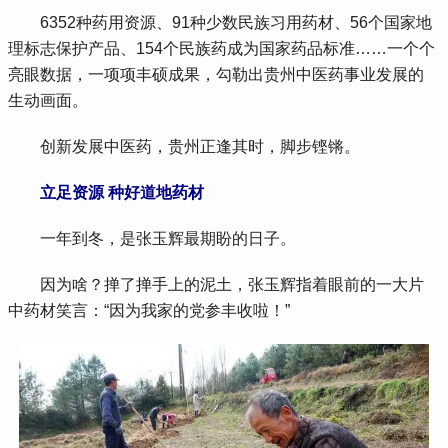
 6352种药用资源、91种少数民族习用药材、56个国家地
理标志保护产品、154个民族药成为国家药品标准……一个个
亮眼数据，一项项丰硕成果，勾勒出贵州中医药事业发展的
生动画面。
 创新发展中医药，贵州正逢其时，脚步铿锵。
 立足资源 种好道地药材
 一年到冬，是张玉辉最期盼的日子。
 因为啥？掸了掸手上的泥土，张玉辉指着眼前的一大片
中药材笑言：“因为我家的党参丰收啦！”