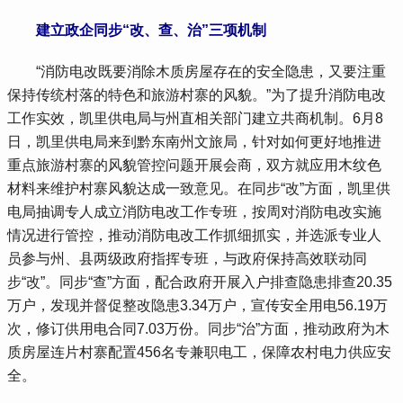
建立政企同步“改、查、治”三项机制
“消防电改既要消除木质房屋存在的安全隐患，又要注重
保持传统村落的特色和旅游村寨的风貌。”为了提升消防电改
工作实效，凯里供电局与州直相关部门建立共商机制。6月8
日，凯里供电局来到黔东南州文旅局，针对如何更好地推进
重点旅游村寨的风貌管控问题开展会商，双方就应用木纹色
材料来维护村寨风貌达成一致意见。在同步“改”方面，凯里供
电局抽调专人成立消防电改工作专班，按周对消防电改实施
情况进行管控，推动消防电改工作抓细抓实，并选派专业人
员参与州、县两级政府指挥专班，与政府保持高效联动同
步“改”。同步“查”方面，配合政府开展入户排查隐患排查20.35
万户，发现并督促整改隐患3.34万户，宣传安全用电56.19万
次，修订供用电合同7.03万份。同步“治”方面，推动政府为木
质房屋连片村寨配置456名专兼职电工，保障农村电力供应安
全。