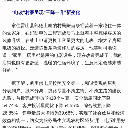
“电改”村寨呈现“三降一升”新变化
家住雷山县郎德上寨的村民陈当条经营着一家吃住一体
的农家乐，在消防电改工程完成后马上就着手整栋楼客房的
装修升级，在线上申请更换了容量更大的电表，增大了房屋
电线的线径。走进陈当条新装修后的客房，他笑呵呵地说
道：
“家里、店里都是用的电器设备，现在改造完成了，我的
店铺也能有更舒适、温暖的住宿环境了，生意肯定会越来越
好的。”
据了解，凯里供电局按照安全第一，和谐美观的原则，
分表到户、线木分离，线路尽量不跨主街、不跨主路的建设
思路，首批完成
“电改”的10个村寨，安全隐患同比下降
54.74%，客户投诉量同比下降54.55%，综合线损下降
26.85%，售电量最大增幅为39.68%，实现了社会效益和经济
效益相统一，切实为服务民生实现农村区域从“用上电”到“用好
电”的转型升级，进一步助力美丽乡村建设，保障群众安全可