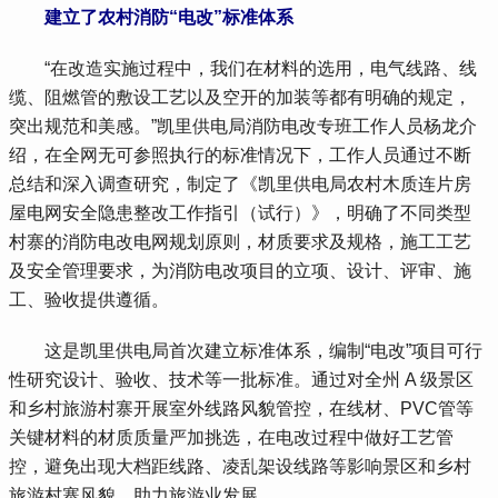
建立了农村消防“电改”标准体系
“在改造实施过程中，我们在材料的选用，电气线路、线
缆、阻燃管的敷设工艺以及空开的加装等都有明确的规定，
突出规范和美感。”凯里供电局消防电改专班工作人员杨龙介
绍，在全网无可参照执行的标准情况下，工作人员通过不断
总结和深入调查研究，制定了《凯里供电局农村木质连片房
屋电网安全隐患整改工作指引（试行）》，明确了不同类型
村寨的消防电改电网规划原则，材质要求及规格，施工工艺
及安全管理要求，为消防电改项目的立项、设计、评审、施
工、验收提供遵循。
这是凯里供电局首次建立标准体系，编制
“电改”项目可行
性研究设计、验收、技术等一批标准。通过对全州 A 级景区
和乡村旅游村寨开展室外线路风貌管控，在线材、PVC管等
关键材料的材质质量严加挑选，在电改过程中做好工艺管
控，避免出现大档距线路、凌乱架设线路等影响景区和乡村
旅游村寨风貌，助力旅游业发展。