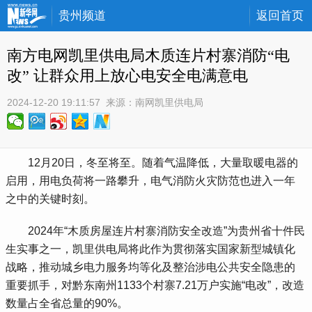
贵州频道
返回首页
南方电网凯里供电局木质连片村寨消防“电
改” 让群众用上放心电安全电满意电
2024-12-20 19:11:57
 来源：
南网凯里供电局
12月
20
日，
冬至将至。
随着
气温降低，
大量取暖电器的
启用，用电负荷
将一路
攀升，电气消防火灾防范也进入一年
之中的关键时刻。
2024年“木质房屋连片村寨消防安全改造”为贵州省十件民
生实事之一，凯里供电局将此作为贯彻落实国家新型城镇化
战略，推动城乡电力服务均等化及整治
涉电公共安全隐患的
重要抓手，
对黔东南州
1133个村寨7.21万户实施“电改”，改造
数量占全省总量的90%。