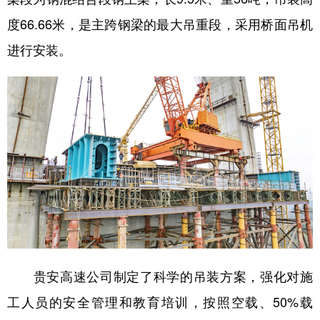
度66.66米，是主跨钢梁的最大吊重段，采用桥面吊机
多语种频道
进行安装。
English
Español
Français
عربى
Русский язык
日本語
한국어
Deutsch
Português
贵安高速公司制定了科学的吊装方案，强化对施
工人员的安全管理和教育培训，按照空载、50%载