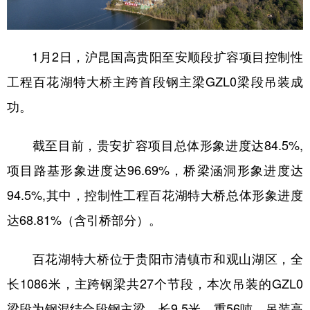
地方频道
1月2日，沪昆国高贵阳至安顺段扩容项目控制性
工程百花湖特大桥主跨首段钢主梁GZL0梁段吊装成
北京
天津
河北
山西
功。
辽宁
吉林
上海
江苏
浙江
安徽
福建
江西
截至目前，贵安扩容项目总体形象进度达84.5%,
项目路基形象进度达96.69%，桥梁涵洞形象进度达
山东
河南
湖北
湖南
94.5%,其中，控制性工程百花湖特大桥总体形象进度
广东
广西
海南
重庆
达68.81%（含引桥部分）。
四川
贵州
云南
西藏
陕西
甘肃
青海
宁夏
百花湖特大桥位于贵阳市清镇市和观山湖区，全
长1086米，主跨钢梁共27个节段，本次吊装的GZL0
新疆
内蒙古
黑龙江
梁段为钢混结合段钢主梁，长9.5米、重56吨，吊装高