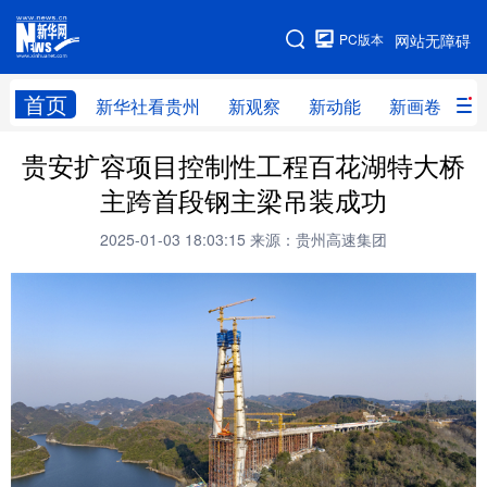
手机版
PC版本
网站无障碍
网站地图
首页
新华社看贵州
新观察
新动能
新画卷
贵
贵安扩容项目控制性工程百花湖特大桥
新华社看贵州
新观察
新动能
新画卷
主跨首段钢主梁吊装成功
贵州要闻
贵州领导
人事
廉政
2025-01-03 18:03:15
来源：贵州高速集团
专题
访谈
直播
视频
畅游贵州
数字贵州
律动贵州
健康贵州
光影贵州
部门之窗
县区直达
企业速递
融媒联播
贵阳
遵义
安顺
六盘水
毕节
铜仁
黔东南
黔南
黔西南