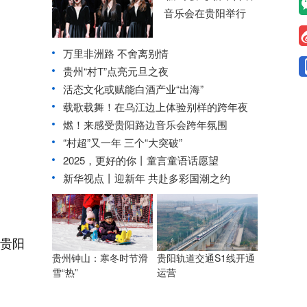
音乐会在贵阳举行
万里非洲路 不舍离别情
贵州“村T”点亮元旦之夜
活态文化或赋能白酒产业“出海”
载歌载舞！在乌江边上体验别样的跨年夜
燃！来感受贵阳路边音乐会跨年氛围
“村超”又一年 三个“大突破”
2025，更好的你丨童言童语话愿望
新华视点丨迎新年 共赴多彩国潮之约
贵阳
贵州钟山：寒冬时节滑
贵阳轨道交通S1线开通
雪“热”
运营