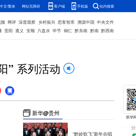
中文/繁体
网站无障碍
客户端
手机版
站内搜索
视频
网评
深度观察
乡村振兴
思客智库
溯源中国
中央文件
播
贵阳
遵义
安顺
六盘水
毕节
铜仁
黔东南
黔南
黔西南
阳” 系列活动
新华@贵州
“黔岭歌飞”新年合唱