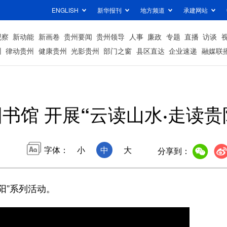
ENGLISH
新华报刊
地方频道
承建网站
观察
新动能
新画卷
贵州要闻
贵州领导
人事
廉政
专题
直播
访谈
州
律动贵州
健康贵州
光影贵州
部门之窗
县区直达
企业速递
融媒联
书馆 开展“云读山水·走读贵
字体：
小
中
大
分享到：
阳”系列活动。