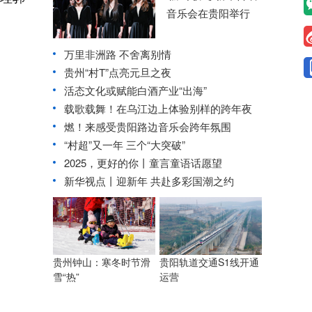
音乐会在贵阳举行
万里非洲路 不舍离别情
贵州“村T”点亮元旦之夜
活态文化或赋能白酒产业“出海”
载歌载舞！在乌江边上体验别样的跨年夜
燃！来感受贵阳路边音乐会跨年氛围
“村超”又一年 三个“大突破”
2025，更好的你丨童言童语话愿望
新华视点丨迎新年 共赴多彩国潮之约
贵州钟山：寒冬时节滑
贵阳轨道交通S1线开通
雪“热”
运营