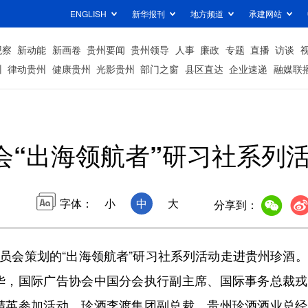
ENGLISH
新华报刊
地方频道
承建网站
观察
新动能
新画卷
贵州要闻
贵州领导
人事
廉政
专题
直播
访谈
州
律动贵州
健康贵州
光影贵州
部门之窗
县区直达
企业速递
融媒联
会“出海领航者”研习社系列
字体：
小
中
大
分享到：
员会策划的“出海领航者”研习社系列活动走进贵州珍酒
华，国际广告协会中国分会执行副主席、国际事务总裁戎
精英参加活动。珍酒李渡集团副总裁、贵州珍酒酒业总经