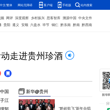
中文/繁体
网站无障碍
客户端
手机版
站内搜索
视频
网评
深度观察
乡村振兴
思客智库
溯源中国
中央文件
播
贵阳
遵义
安顺
六盘水
毕节
铜仁
黔东南
黔南
黔西南
活动走进贵州珍酒
。中国
新华@贵州
子江
“黔岭歌飞”新年合唱
理郭