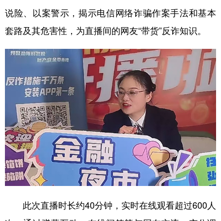
说险、以案警示，揭示电信网络诈骗作案手法和基本
套路及其危害性，为直播间的网友“带货”反诈知识。
地方频道
北京
天津
河北
山西
辽宁
吉林
上海
江苏
浙江
安徽
福建
江西
山东
河南
湖北
湖南
广东
广西
海南
重庆
四川
贵州
云南
西藏
陕西
甘肃
青海
宁夏
新疆
内蒙古
黑龙江
此次直播时长约40分钟，实时在线观看超过600人