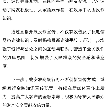
次。通过弹幕互动、在线问答等与网友交流，充分调
动了网友积极性。大家踊跃作答，在欢乐中巩固反诈
多语种频道
知识。
English
Español
Français
عربى
Русский язык
日本語
한국어
通过直播开展反诈宣传，不仅有效普及了反电信
网络诈骗知识，及时揭秘最新诈骗手段，还进一步增
Deutsch
Português
强了银行与公众之间的互动与联系，营造了全民反诈
的浓厚氛围，切实增强了人民群众的安全感和满意
度。
下一步，瓮安农商银行将不断创新宣传方式，继
续履行金融知识宣传职责，持续在新媒体宣传上发
力，提高广大客户的金融素养，积极为守护人民群众
的财产安全贡献农信力量。