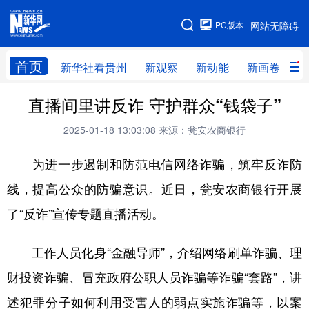
手机版
PC版本
网站无障碍
网站地图
首页
新华社看贵州
新观察
新动能
新画卷
贵
直播间里讲反诈 守护群众“钱袋子”
新华社看贵州
新观察
新动能
新画卷
2025-01-18 13:03:08
来源：瓮安农商银行
贵州要闻
贵州领导
人事
廉政
为进一步遏制和防范电信网络诈骗，筑牢反诈防
专题
访谈
直播
视频
线，提高公众的防骗意识。近日，瓮安农商银行开展
畅游贵州
数字贵州
律动贵州
健康贵州
了“反诈”宣传专题直播活动。
光影贵州
部门之窗
县区直达
企业速递
融媒联播
贵阳
遵义
安顺
工作人员化身“金融导师”，介绍网络刷单诈骗、理
财投资诈骗、冒充政府公职人员诈骗等诈骗“套路”，讲
六盘水
毕节
铜仁
黔东南
述犯罪分子如何利用受害人的弱点实施诈骗等，以案
黔南
黔西南