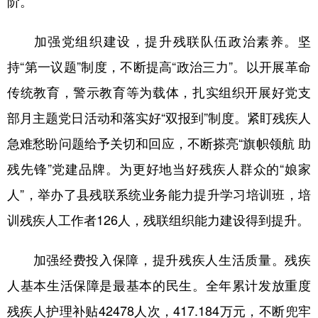
阶。
加强党组织建设，提升残联队伍政治素养。坚
地方频道
持“第一议题”制度，不断提高“政治三力”。以开展革命
北京
天津
河北
山西
传统教育，警示教育等为载体，扎实组织开展好党支
辽宁
吉林
上海
江苏
部月主题党日活动和落实好“双报到”制度。紧盯残疾人
急难愁盼问题给予关切和回应，不断搽亮“旗帜领航 助
浙江
安徽
福建
江西
残先锋”党建品牌。为更好地当好残疾人群众的“娘家
山东
河南
湖北
湖南
人”，举办了县残联系统业务能力提升学习培训班，培
广东
广西
海南
重庆
训残疾人工作者126人，残联组织能力建设得到提升。
四川
贵州
云南
西藏
加强经费投入保障，提升残疾人生活质量。残疾
陕西
甘肃
青海
宁夏
人基本生活保障是最基本的民生。全年累计发放重度
新疆
内蒙古
黑龙江
残疾人护理补贴42478人次，417.184万元，不断兜牢