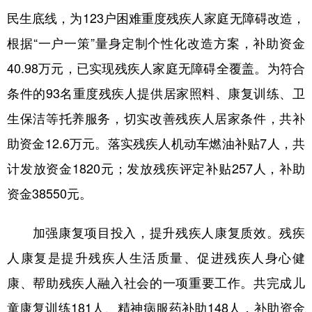
民生底线，为123户困难重度残疾人家庭无障碍改造，
多语种频道
根据“一户一策”量身定制个性化改造方案，补助资金
English
Español
Français
عربى
40.98万元，已实现残疾人家庭无障碍全覆盖。为符合
Русский язык
日本語
한국어
条件的93名重度残疾人提供居家照料、康复训练、卫
生保洁等托养服务，切实改善残疾人居家条件，共补
Deutsch
Português
助资金12.6万元。落实残疾人机动车燃油补贴7人，共
计发放资金1820元；发放残疾评定补贴257人，补助
资金38550元。
加强康复项目投入，提升残疾人康复质效。残疾
人康复是提升残疾人生活质量、促进残疾人身心健
康、帮助残疾人融入社会的一项重要工作。共完成儿
童康复训练181人、精神病服药补助148人，补助资金