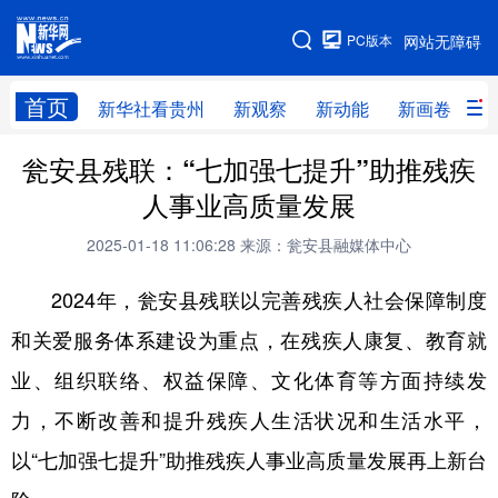
手机版
PC版本
网站无障碍
网站地图
首页
新华社看贵州
新观察
新动能
新画卷
贵
瓮安县残联：“七加强七提升”助推残疾
新华社看贵州
新观察
新动能
新画卷
人事业高质量发展
贵州要闻
贵州领导
人事
廉政
2025-01-18 11:06:28
来源：瓮安县融媒体中心
专题
访谈
直播
视频
2024年，瓮安县残联以完善残疾人社会保障制度
畅游贵州
数字贵州
律动贵州
健康贵州
和关爱服务体系建设为重点，在残疾人康复、教育就
光影贵州
部门之窗
县区直达
企业速递
业、组织联络、权益保障、文化体育等方面持续发
融媒联播
贵阳
遵义
安顺
力，不断改善和提升残疾人生活状况和生活水平，
六盘水
毕节
铜仁
黔东南
以“七加强七提升”助推残疾人事业高质量发展再上新台
黔南
黔西南