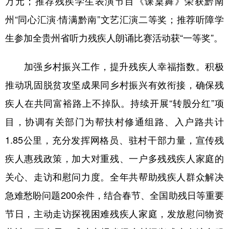
万元；推荐残疾学生表演节目《课桌舞》荣获黔南
州“同心汇演·情满黔南”文艺汇演二等奖；推荐听障学
生参加全贵州省听力残疾人朗诵比赛活动获“一等奖”。
加强乡村振兴工作，提升残疾人幸福指数。积极
推动巩固脱贫攻坚成果同乡村振兴有效衔接，确保残
疾人在共同富裕路上不掉队。持续开展“转股分红”项
目，协调有关部门为帮扶村修通组路、入户路共计
1.85公里，充分发挥网格员、驻村干部力量，宣传残
疾人惠残政策，加大对重残、一户多残残疾人家庭的
关心、走访和慰问力度。全年共帮助残疾人群众解决
急难愁盼问题200余件，结合春节、全国助残日等重要
节日，主动走访探视困难残疾人家庭，发放慰问物资