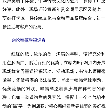
欢声笑语中体验了中华传统文化的魅力，获得了广泛
好评。此外，现场还设置新年贵金属展示区及萌宠、
萌娃打卡区，将传统文化与金融产品紧密结合，进一
地方频道
步拉近与客户的距离。
北京
天津
河北
山西
辽宁
吉林
上海
江苏
金蛇舞墨联福迎春
浙江
安徽
福建
江西
红红的纸，浓浓的墨，满满的年味。该行充分利
山东
河南
湖北
湖南
用点多面广、贴近百姓的优势，在辖内9个网点内开展
广东
广西
海南
重庆
现场舞文弄墨送祝福活动。活动现场，书法老师挥毫
泼墨，凭借精湛的书法技艺，写出一幅幅笔锋刚劲、
四川
贵州
云南
西藏
优美流畅的对联。幅幅洋溢着喜庆与吉祥气息的春
陕西
甘肃
青海
宁夏
联，宛如一道道绚烂的风景线，搭配上一个个气韵生
新疆
内蒙古
黑龙江
动的“福”字，为到店客户精心编织着新春佳节的美好祝