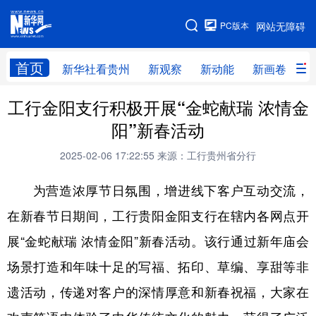
手机版
PC版本
网站无障碍
网站地图
首页
新华社看贵州
新观察
新动能
新画卷
贵
工行金阳支行积极开展“金蛇献瑞 浓情金
新华社看贵州
新观察
新动能
新画卷
阳”新春活动
贵州要闻
贵州领导
人事
廉政
2025-02-06 17:22:55
来源：工行贵州省分行
专题
访谈
直播
视频
为营造浓厚节日氛围，增进线下客户互动交流，
畅游贵州
数字贵州
律动贵州
健康贵州
在新春节日期间，工行贵阳金阳支行在辖内各网点开
光影贵州
部门之窗
县区直达
企业速递
展“金蛇献瑞 浓情金阳”新春活动。该行通过新年庙会
融媒联播
贵阳
遵义
安顺
场景打造和年味十足的写福、拓印、草编、享甜等非
六盘水
毕节
铜仁
黔东南
遗活动，传递对客户的深情厚意和新春祝福，大家在
黔南
黔西南