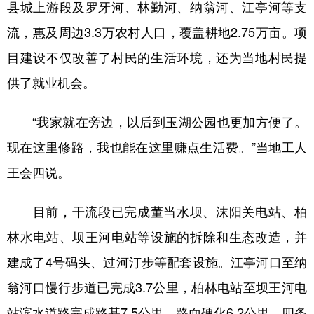
县城上游段及罗牙河、林勤河、纳翁河、江亭河等支
多语种频道
流，惠及周边3.3万农村人口，覆盖耕地2.75万亩。项
目建设不仅改善了村民的生活环境，还为当地村民提
English
Español
Français
عربى
供了就业机会。
Русский язык
日本語
한국어
Deutsch
Português
“我家就在旁边，以后到玉湖公园也更加方便了。
现在这里修路，我也能在这里赚点生活费。”当地工人
王会四说。
目前，干流段已完成董当水坝、沫阳关电站、柏
林水电站、坝王河电站等设施的拆除和生态改造，并
建成了4号码头、过河汀步等配套设施。江亭河口至纳
翁河口慢行步道已完成3.7公里，柏林电站至坝王河电
站滨水道路完成路基7.5公里，路面硬化6.2公里。四条