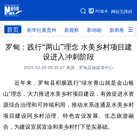
手机版
PC版本
网站无障碍
网站地图
首页
新华社看贵州
新观察
新动能
新画卷
贵
罗甸：践行“两山”理念 水美乡村项目建
新华社看贵州
新观察
新动能
新画卷
设进入冲刺阶段
贵州要闻
贵州领导
人事
廉政
2025-02-25 08:35:47
来源：罗甸县融媒体中心
专题
访谈
直播
视频
近年来，罗甸县积极践行“绿水青山就是金山银
畅游贵州
数字贵州
律动贵州
健康贵州
山”理念，大力推进水美乡村项目建设，有效促进水资
光影贵州
部门之窗
县区直达
企业速递
源综合治理和可持续利用，推动水系连通及水美乡村
融媒联播
贵阳
遵义
安顺
项目建设同乡村治理、特色农业发展、生态旅游融
六盘水
毕节
铜仁
黔东南
合，为建设宜居宜业和美乡村打下坚实基础。
黔南
黔西南