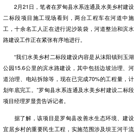
2月21日，笔者在罗甸县水系连通及水美乡村建设
二标段项目施工现场看到，两台工程车在河道中施
地方频道
工，十余名工人正在进行泥沙装袋，河道整治和滨水
北京
天津
河北
山西
路建设工作正在紧张有序地进行。
辽宁
吉林
上海
江苏
“我们水美乡村二标段建设内容是从沫阳镇到玉湖
浙江
安徽
福建
江西
公园15.6公里的滨水路建设，其中包括边坡治理、河
山东
河南
湖北
湖南
道治理、电站拆除等，现在已完成70%的工程量，计
广东
广西
海南
重庆
划年底完工。”罗甸县水系连通及水美乡村建设二标段
项目经理罗显贵告诉记者。
四川
贵州
云南
西藏
陕西
甘肃
青海
宁夏
据了解，该项目是罗甸县改善水生态环境、建设
新疆
内蒙古
黑龙江
宜居乡村的重要民生工程，实施范围涉及坝王河干流