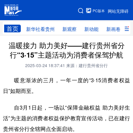
手机版
PC版本
网站无障碍
网站地图
首页
新华社看贵州
新观察
新动能
新画卷
贵
温暖接力 助力美好——建行贵州省分
新华社看贵州
新观察
新动能
新画卷
行“3·15”主题活动为消费者保驾护航
贵州要闻
贵州领导
人事
廉政
2025-03-24 18:37:41
来源：建行贵州省分行
专题
访谈
直播
视频
暖意渐浓的三月，一年一度的“3·15消费者权益
畅游贵州
数字贵州
律动贵州
健康贵州
日”如期而至。
光影贵州
部门之窗
县区直达
企业速递
自3月1日起，一场以“保障金融权益 助力美好生
融媒联播
贵阳
遵义
安顺
活”为主题的消费者权益保护教育宣传活动，已在建行
六盘水
毕节
铜仁
黔东南
贵州省分行全辖网点全面启动。
黔南
黔西南