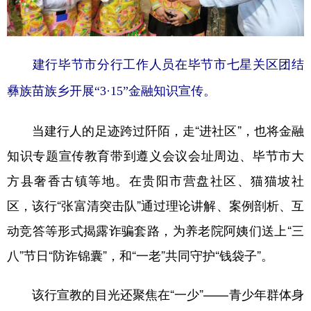
建行毕节市分行工作人员在毕节市七星关区团结
彝族苗族乡开展“3·15”金融知识宣传。
当建行人的足迹跨过阡陌，走“进社区”，也将金融
知识专题宣传教育带到遵义会议会址周边、毕节市大
方县奢香古镇等地。在贵阳市营盘社区、猫猫坡社
区，该行“张富清突击队”通过理论讲解、案例剖析、互
动竞答等形式揭露诈骗套路，为养老院阿姨们送上“三
八”节日“防诈锦囊”，和“一老”共同守护“钱袋子”。
该行宣教的目光还聚焦在“一少”——青少年群体身