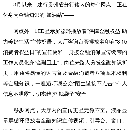
3月以来，建行贵州省分行辖内的每个网点，正在
多语种频道
化身为金融知识的“加油站”——
English
Español
Français
عربى
网点外，LED显示屏循环播放着“保障金融权益 助
Русский язык
日本語
한국어
力美好生活”宣传标语，大厅咨询台旁摆放着印有“3·15
Deutsch
Português
消费者权益日”的宣传物料，身披金融消保宣传绶带的
工作人员化身“金融卫士”，向往来路人分发金融知识折
页，用通俗易懂的语言普及金融消费者八项基本权利
等金融知识，一遍遍叮嘱公众“陌生链接不点击”“个人
信息不泄露”，切实维护“钱袋子”安全。
移步网点，大厅内的宣传更显无微不至。液晶显
示屏循环播放着金融知识宣传视频，引导台、窗口、