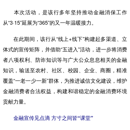
本次活动，是该行多年坚持推动金融消保工作
地方频道
从“3·15”延展为“365”的又一年温暖接力。
北京
天津
河北
山西
在此期间，该行从“线上+线下”构建起多渠道、立
辽宁
吉林
上海
江苏
体式的宣传矩阵，并借助“五进入”活动，进一步将消费
者八项权利、防诈知识等与广大公众息息相关的金融
浙江
安徽
福建
江西
知识，输送至农村、社区、校园、企业、商圈，精准
山东
河南
湖北
湖南
覆盖“一老一少一新”群体，为推进诚信文化建设，维护
广东
广西
海南
重庆
金融消费者合法权益，构建和谐稳定的金融消费环境
四川
贵州
云南
西藏
贡献力量。
陕西
甘肃
青海
宁夏
金融宣传见点滴 方寸之间皆“课堂”
新疆
内蒙古
黑龙江