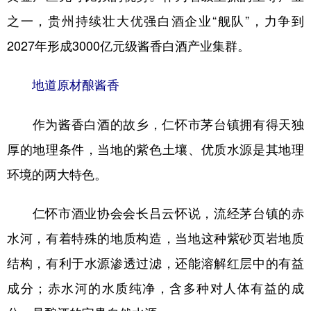
之一，贵州持续壮大优强白酒企业“舰队”，力争到
多语种频道
2027年形成3000亿元级酱香白酒产业集群。
English
Español
Français
عربى
地道原材酿酱香
Русский язык
日本語
한국어
Deutsch
Português
作为酱香白酒的故乡，仁怀市茅台镇拥有得天独
厚的地理条件，当地的紫色土壤、优质水源是其地理
环境的两大特色。
仁怀市酒业协会会长吕云怀说，流经茅台镇的赤
水河，有着特殊的地质构造，当地这种紫砂页岩地质
结构，有利于水源渗透过滤，还能溶解红层中的有益
成分；赤水河的水质纯净，含多种对人体有益的成