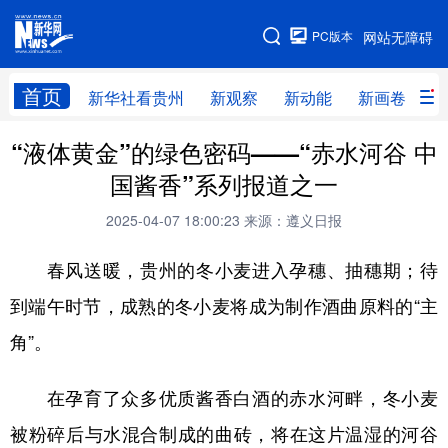
手机版
PC版本
网站无障碍
网站地图
首页
新华社看贵州
新观察
新动能
新画卷
贵
“液体黄金”的绿色密码——“赤水河谷 中
新华社看贵州
新观察
新动能
新画卷
国酱香”系列报道之一
贵州要闻
贵州领导
人事
廉政
2025-04-07 18:00:23
来源：遵义日报
专题
访谈
直播
视频
春风送暖，贵州的冬小麦进入孕穗、抽穗期；待
畅游贵州
数字贵州
律动贵州
健康贵州
到端午时节，成熟的冬小麦将成为制作酒曲原料的“主
光影贵州
部门之窗
县区直达
企业速递
角”。
融媒联播
贵阳
遵义
安顺
在孕育了众多优质酱香白酒的赤水河畔，冬小麦
六盘水
毕节
铜仁
黔东南
被粉碎后与水混合制成的曲砖，将在这片温湿的河谷
黔南
黔西南