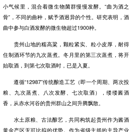
小气候里，混合着微生物菌群慢慢发酵。“曲为酒之
骨”，不同的曲种，赋予酒迥异的个性。研究表明，酒
地方频道
曲中参与白酒发酵的微生物超过1900种。
北京
天津
河北
山西
贵州山地的糯高粱，颗粒紧实、粒小皮厚，耐得
辽宁
吉林
上海
江苏
住制酒环节的九次蒸煮。冬月里的第三次蒸煮，将开
浙江
安徽
福建
江西
始取酒，到第七次取酒时，已是入夏。
山东
河南
湖北
湖南
遵循“12987”传统酿造工艺（即一个周期、两次投
广东
广西
海南
重庆
粮、九次蒸煮、八次发酵、七次取酒），缕缕酱酒
四川
贵州
云南
西藏
香，从赤水河谷的贵州群山之间升腾飘散。
陕西
甘肃
青海
宁夏
水土原粮、古法酿艺，共同构筑起贵州作为酱酒
新疆
内蒙古
黑龙江
黄金产区无可比拟的优势。作为省级主抓的主导产业