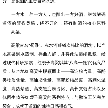
分，是酿酒的宝贵自然水源。
一方水土养一方人，也酿出一方好酒。继续解码
酱酒的醇香奥秘，绕不开的，还有制酒的核心原料
——高粱。
高粱古名“蜀黍”。赤水河畔鳞次栉比的酒坊，以当
地高粱润水蒸制、拌曲入酵，并将此法赓续数载。经
过现代科研探索，红缨子高粱以其“八高一低”的优良品
质，从本地红高粱中脱颖而出——高淀粉含量、高酚
类物质含量、高油脂含量、高淀粉结晶度、高糊化温
度、高热焓值、高支链淀粉占比、高长支链占比以及
低回生值等红缨子高粱的系列特点，与酿造工艺完美
契合，成就了酱酒的独特口感和香气。