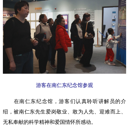
地方频道
北京
天津
河北
山西
辽宁
吉林
上海
江苏
浙江
安徽
福建
江西
山东
河南
湖北
湖南
广东
广西
海南
重庆
游客在南仁东纪念馆参观
四川
贵州
云南
西藏
在南仁东纪念馆，游客们认真聆听讲解员的介
陕西
甘肃
青海
宁夏
绍，被南仁东先生爱岗敬业、敢为人先、迎难而上、
新疆
内蒙古
黑龙江
无私奉献的科学精神和爱国情怀所感动。