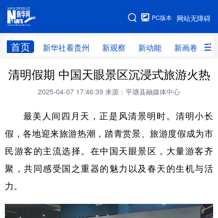
手机版
PC版本
网站无障碍
网站地图
首页
新华社看贵州
新观察
新动能
新画卷
贵
清明假期 中国天眼景区沉浸式旅游火热
新华社看贵州
新观察
新动能
新画卷
2025-04-07 17:46:39
来源：平塘县融媒体中心
贵州要闻
贵州领导
人事
廉政
最美人间四月天，正是风清景明时。清明小长
专题
访谈
直播
视频
假，各地迎来旅游热潮，踏青赏景、旅游度假成为市
畅游贵州
数字贵州
律动贵州
健康贵州
民游客的主流选择。在中国天眼景区，大量游客齐
光影贵州
部门之窗
县区直达
企业速递
聚，共同感受国之重器的魅力以及春天的生机与活
融媒联播
贵阳
遵义
安顺
力。
六盘水
毕节
铜仁
黔东南
黔南
黔西南