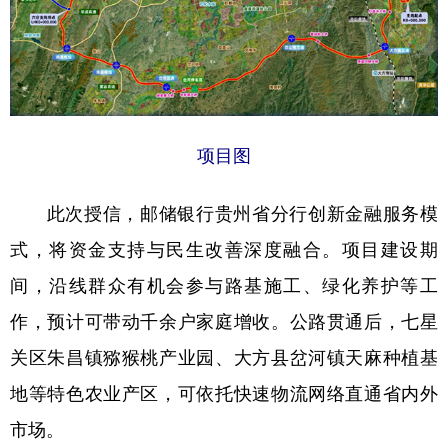
多语种频道
English
Español
Français
عربى
Русский язык
日本語
한국어
项目图
Deutsch
Português
此次授信，邮储银行贵州省分行创新金融服务模
式，将资金支持与民生改善深度融合。项目建设期
间，沿线群众有机会参与路基施工、绿化养护等工
作，预计可带动千余户家庭增收。公路贯通后，七星
关区朱昌镇猕猴桃产业园、大方县岔河镇天麻种植基
地等特色农业产区，可依托快速物流网络直通省内外
市场。