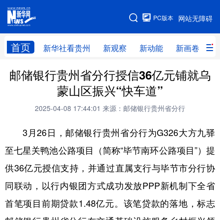
手机版
PC版本
网站无障碍
网站地图
首页
新华社看贵州
新观察
新动能
新画卷
贵
邮储银行贵州省分行授信36亿元铺就乌
新华社看贵州
新观察
新动能
新画卷
蒙山区振兴“快车道”
贵州要闻
贵州领导
人事
廉政
2025-04-08 17:44:01
来源：邮储银行贵州省分行
专题
访谈
直播
视频
3月26日，邮储银行贵州省分行为G326大方九驿
畅游贵州
数字贵州
律动贵州
健康贵州
至七星关鸭池公路项目（简称“毕节南环公路项目”）提
光影贵州
部门之窗
县区直达
企业速递
供36亿元授信支持，并通过直属支行与毕节市分行协
融媒联播
贵阳
遵义
安顺
同联动，以行内银团方式成功发放PPP新机制下全省
六盘水
毕节
铜仁
黔东南
首笔项目前期贷款1.48亿元。该笔贷款的落地，标志
黔南
黔西南