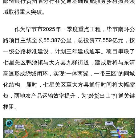
邮储银行贵州省分行在交通基础设施服务乡村振兴领
域取得重大突破。
地方频道
作为毕节市2025年一季度重点工程，毕节南环公
北京
天津
河北
山西
路项目主线全长55.387公里，总投资77.559亿元，按
辽宁
吉林
上海
江苏
一级公路标准建设，计划三年建成通车。项目串联了
七星关区鸭池镇与大方县九驿街道，建成后将与东清
浙江
安徽
福建
江西
高速形成绕城闭环，实现“一体两翼，一带三区”的同城
山东
河南
湖北
湖南
化结构。届时，七星关区至大方县通行时间将大幅缩
广东
广西
海南
重庆
短，两地农产品运输效率提升，为“黔货出山”打通关键
四川
贵州
云南
西藏
梗阻。
陕西
甘肃
青海
宁夏
新疆
内蒙古
黑龙江