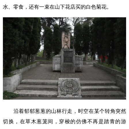
水、零食，还有一束在山下花店买的白色菊花。
多语种频道
English
Español
Français
عربى
Русский язык
日本語
한국어
Deutsch
Português
沿着郁郁葱葱的山林行走，时空在某个转角突然
切换，在草木葱茏间，穿梭的仿佛不再是踏青的游