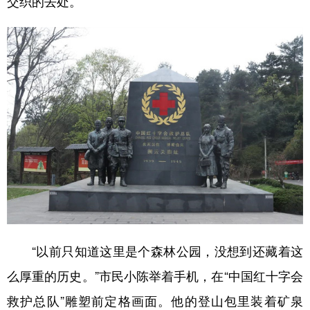
交织的去处。
地方频道
北京
天津
河北
山西
辽宁
吉林
上海
江苏
浙江
安徽
福建
江西
山东
河南
湖北
湖南
广东
广西
海南
重庆
四川
贵州
云南
西藏
“以前只知道这里是个森林公园，没想到还藏着这
陕西
甘肃
青海
宁夏
么厚重的历史。”市民小陈举着手机，在“中国红十字会
新疆
内蒙古
黑龙江
救护总队”雕塑前定格画面。他的登山包里装着矿泉