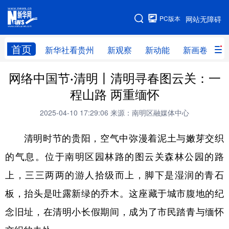
手机版
PC版本
网站无障碍
网站地图
首页
新华社看贵州
新观察
新动能
新画卷
贵
网络中国节·清明丨清明寻春图云关：一
新华社看贵州
新观察
新动能
新画卷
程山路 两重缅怀
贵州要闻
贵州领导
人事
廉政
2025-04-10 17:29:06
来源：南明区融媒体中心
专题
访谈
直播
视频
清明时节的贵阳，空气中弥漫着泥土与嫩芽交织
畅游贵州
数字贵州
律动贵州
健康贵州
的气息。位于南明区园林路的图云关森林公园的路
光影贵州
部门之窗
县区直达
企业速递
上，三三两两的游人拾级而上，脚下是湿润的青石
融媒联播
贵阳
遵义
安顺
板，抬头是吐露新绿的乔木。这座藏于城市腹地的纪
六盘水
毕节
铜仁
黔东南
念旧址，在清明小长假期间，成为了市民踏青与缅怀
黔南
黔西南