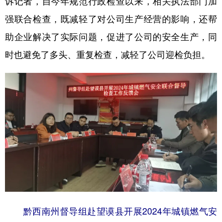
诉记者，自今年规范行政检查以来，相关执法部门加
强联合检查，既减轻了对公司生产经营的影响，还帮
助企业解决了实际问题，促进了公司的安全生产，同
地方频道
时也避免了多头、重复检查，减轻了公司迎检负担。
北京
天津
河北
山西
辽宁
吉林
上海
江苏
浙江
安徽
福建
江西
山东
河南
湖北
湖南
广东
广西
海南
重庆
四川
贵州
云南
西藏
陕西
甘肃
青海
宁夏
新疆
内蒙古
黑龙江
黔西南州督导组赴望谟县开展2024年城镇燃气安