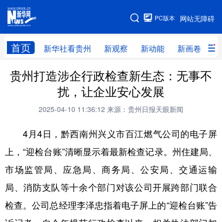
手机版
PC版本
网站无障碍
网站地图
首页
新华社看贵州
新观察
新动能
新画卷
贵
贵州打造涉企行政检查新生态：无事不
新华社看贵州
新观察
新动能
新画卷
扰，让企业安心发展
贵州要闻
贵州领导
人事
廉政
2025-04-10 11:36:12
来源：贵州日报天眼新闻
专题
访谈
直播
视频
4月4日，黔西南州兴义市百江燃气公司的电子屏
畅游贵州
数字贵州
律动贵州
健康贵州
上，“迎检台账”清晰显示着最新检查记录。州住建局、
光影贵州
部门之窗
县区直达
企业速递
市场监管局、应急局、商务局、公安局、交通运输
融媒联播
贵阳
遵义
安顺
局、消防支队等十余个部门对该公司开展跨部门联合
六盘水
毕节
铜仁
黔东南
检查。公司总经理李泽忠指着电子屏上的“迎检台账”告
黔南
黔西南