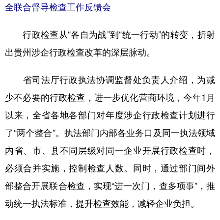
全联合督导检查工作反馈会
多语种频道
行政检查从“各自为战”到“统一行动”的转变，折射
English
Español
Français
عربى
出贵州涉企行政检查改革的深层脉动。
Русский язык
日本語
한국어
省司法厅行政执法协调监督处负责人介绍，为减
Deutsch
Português
少不必要的行政检查，进一步优化营商环境，今年1月
以来，全省各地各部门对年度涉企行政检查计划进行
了“两个整合”。执法部门内部各业务口及同一执法领域
内省、市、县不同层级对同一企业开展行政检查时，
必须合并实施，控制检查人数。同时，通过部门间外
部整合开展联合检查，实现“进一次门，查多项事”，推
动统一执法标准，提升检查效能，减轻企业负担。