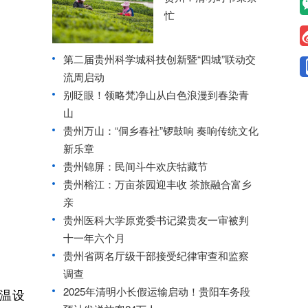
忙
第二届贵州科学城科技创新暨“四城”联动交
流周启动
别眨眼！领略梵净山从白色浪漫到春染青
山
贵州万山：“侗乡春社”锣鼓响 奏响传统文化
新乐章
贵州锦屏：民间斗牛欢庆牯藏节
贵州榕江：万亩茶园迎丰收 茶旅融合富乡
亲
贵州医科大学原党委书记梁贵友一审被判
十一年六个月
贵州省两名厅级干部接受纪律审查和监察
调查
2025年清明小长假运输启动！贵阳车务段
温设