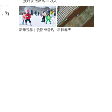
预计发送旅客24万人
、二
，为
新华视界｜贵阳滑雪热
耕耘春天