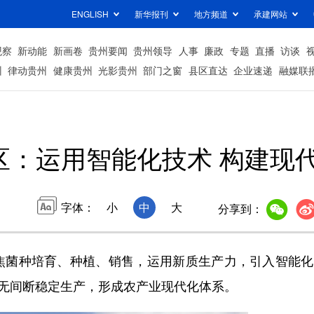
ENGLISH
新华报刊
地方频道
承建网站
观察
新动能
新画卷
贵州要闻
贵州领导
人事
廉政
专题
直播
访谈
州
律动贵州
健康贵州
光影贵州
部门之窗
县区直达
企业速递
融媒联
区：运用智能化技术 构建现
字体：
小
中
大
分享到：
菌种培育、种植、销售，运用新质生产力，引入智能化
年无间断稳定生产，形成农产业现代化体系。