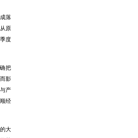
建成落
从原
一季度
确把
而影
与产
顺经
们的大