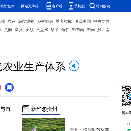
中文/繁体
网站无障碍
客户端
手机版
站内搜索
视频
网评
深度观察
乡村振兴
思客智库
溯源中国
中央文件
播
贵阳
遵义
安顺
六盘水
毕节
铜仁
黔东南
黔南
黔西南
代农业生产体系
与自
新华@贵州
贵州：清明时节采茶