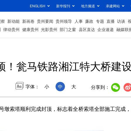
ENGLISH
新华报刊
地方频道
承建网站
观察
新动能
新画卷
贵州要闻
贵州领导
人事
廉政
专题
直播
访谈
州
律动贵州
健康贵州
光影贵州
部门之窗
县区直达
企业速递
融媒联
顶！瓮马铁路湘江特大桥建
字体：
小
中
大
分享到：
号墩索塔顺利完成封顶，标志着全桥索塔全部施工完成，