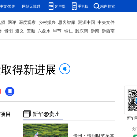
中文/繁体
网站无障碍
客户端
手机版
站内搜索
视频
网评
深度观察
乡村振兴
思客智库
溯源中国
中央文件
播
贵阳
遵义
安顺
六盘水
毕节
铜仁
黔东南
黔南
黔西南
设取得新进展
项目
新华@贵州
贵州：清明时节采茶