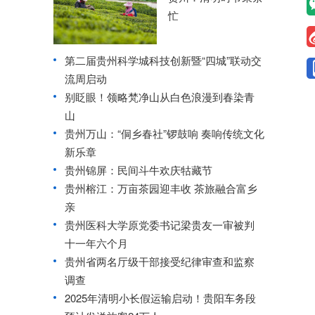
忙
第二届贵州科学城科技创新暨“四城”联动交
流周启动
别眨眼！领略梵净山从白色浪漫到春染青
山
贵州万山：“侗乡春社”锣鼓响 奏响传统文化
新乐章
贵州锦屏：民间斗牛欢庆牯藏节
贵州榕江：万亩茶园迎丰收 茶旅融合富乡
亲
贵州医科大学原党委书记梁贵友一审被判
十一年六个月
贵州省两名厅级干部接受纪律审查和监察
调查
2025年清明小长假运输启动！贵阳车务段