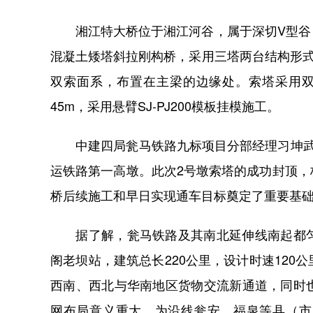
湘江特大桥位于湘江河谷，属于深切V型谷，
混凝土矮塔斜拉刚构桥，采用三塔两台结构形
双索面系，布置在主梁的边缘处。索塔采用双柱
45m，采用悬臂SJ-PJ200模板挂模施工。
中建四局瓮马铁路九标项目分部经理习坤武告
运铁路第一高墩。此次2号墩索塔的成功封顶
桥后续施工和早日实现通车目标奠定了重要基础
据了解，瓮马铁路及其南北延伸线南起都匀
阁老坝站，建筑总长220公里，设计时速12
西南、西北与华南地区货物交流新通道，同时
网布局意义重大，为沿线瓮安、福泉等县（市