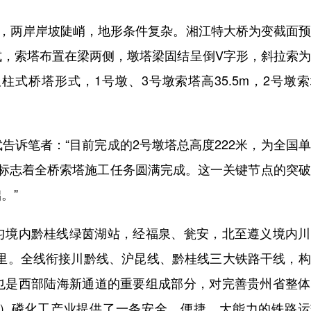
两岸岸坡陡峭，地形条件复杂。湘江特大桥为变截面预
式，索塔布置在梁两侧，墩塔梁固结呈倒V字形，斜拉索
式桥塔形式，1号墩、3号墩索塔高35.5m，2号墩
诉笔者：“目前完成的2号墩塔总高度222米，为全国
，标志着全桥索塔施工任务圆满完成。这一关键节点的突
。”
境内黔桂线绿茵湖站，经福泉、瓮安，北至遵义境内川
0公里。全线衔接川黔线、沪昆线、黔桂线三大铁路干线，
也是西部陆海新通道的重要组成部分，对完善贵州省整体
）磷化工产业提供了一条安全、便捷、大能力的铁路运