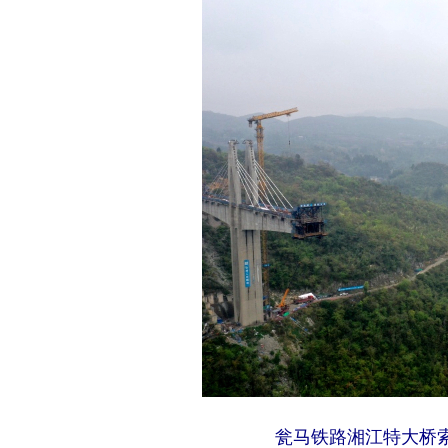
瓮马铁路湘江特大桥