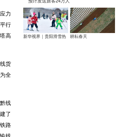
预计发送旅客24万人
应力
为平行
索塔高
新华视界｜贵阳滑雪热
耕耘春天
单线货
破为全
黔线
构建了
铁路
输线