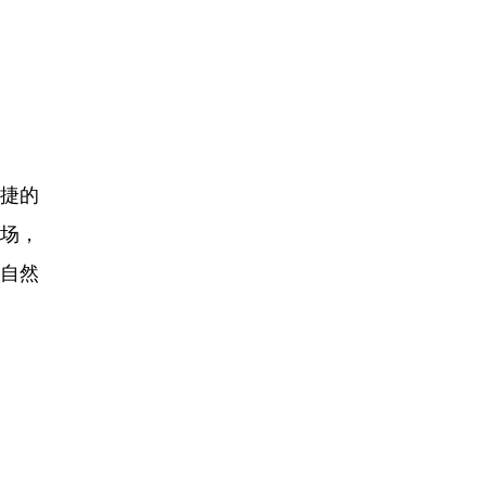
捷的
一场，
近自然