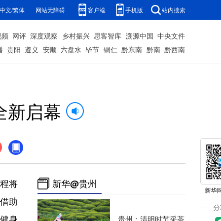
中文/繁体
网站无障碍
客户端
手机版
站内搜索
视频
网评
深度观察
乡村振兴
思客智库
溯源中国
中央文件
播
贵阳
遵义
安顺
六盘水
毕节
铜仁
黔东南
黔南
黔西南
全新启幕
程将
新华@贵州
时借助
健身
贵州：清明时节采茶