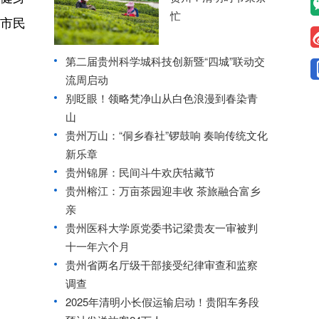
忙
市民
第二届贵州科学城科技创新暨“四城”联动交
流周启动
别眨眼！领略梵净山从白色浪漫到春染青
山
贵州万山：“侗乡春社”锣鼓响 奏响传统文化
新乐章
贵州锦屏：民间斗牛欢庆牯藏节
贵州榕江：万亩茶园迎丰收 茶旅融合富乡
亲
贵州医科大学原党委书记梁贵友一审被判
十一年六个月
贵州省两名厅级干部接受纪律审查和监察
调查
2025年清明小长假运输启动！贵阳车务段