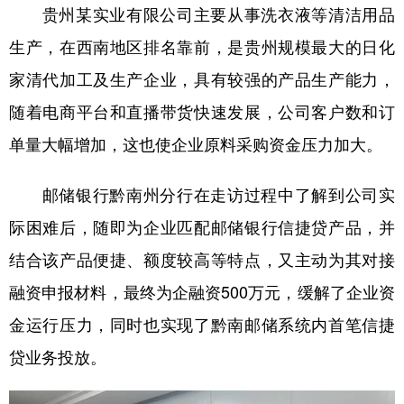
贵州某实业有限公司主要从事洗衣液等清洁用品
多语种频道
生产，在西南地区排名靠前，是贵州规模最大的日化
家清代加工及生产企业，具有较强的产品生产能力，
English
Español
Français
عربى
随着电商平台和直播带货快速发展，公司客户数和订
Русский язык
日本語
한국어
单量大幅增加，这也使企业原料采购资金压力加大。
Deutsch
Português
邮储银行黔南州分行在走访过程中了解到公司实
际困难后，随即为企业匹配邮储银行信捷贷产品，并
结合该产品便捷、额度较高等特点，又主动为其对接
融资申报材料，最终为企融资500万元，缓解了企业资
金运行压力，同时也实现了黔南邮储系统内首笔信捷
贷业务投放。