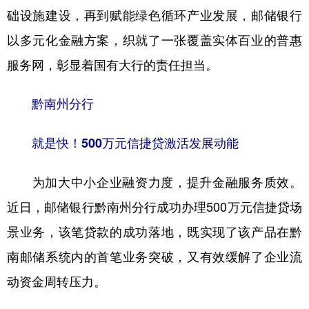
础设施建设，再到赋能绿色循环产业发展，邮储银行
以多元化金融方案，织就了一张覆盖实体百业的普惠
地方频道
服务网，彰显着国有大行的责任担当。
北京
天津
河北
山西
黔南州分行
辽宁
吉林
上海
江苏
浙江
安徽
福建
江西
就是快！500万元信捷贷激活发展动能
山东
河南
湖北
湖南
为加大中小企业融资力度，提升金融服务质效。
广东
广西
海南
重庆
近日，邮储银行黔南州分行成功办理500万元信捷贷场
四川
贵州
云南
西藏
景业务，该笔贷款的成功落地，既实现了该产品在黔
南邮储系统内的首笔业务突破，又有效缓解了企业流
陕西
甘肃
青海
宁夏
动资金周转压力。
新疆
内蒙古
黑龙江