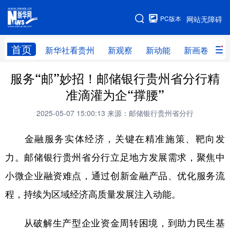
手机版
PC版本
网站无障碍
网站地图
首页
新华社看贵州
新观察
新动能
新画卷
贵
服务“邮”妙招！邮储银行贵州省分行精
新华社看贵州
新观察
新动能
新画卷
准滴灌为企“撑腰”
贵州要闻
贵州领导
人事
廉政
2025-05-07 15:00:13
来源：邮储银行贵州省分行
专题
访谈
直播
视频
金融服务实体经济，关键在精准施策、靶向发
畅游贵州
数字贵州
律动贵州
健康贵州
力。邮储银行贵州省分行立足地方发展需求，聚焦中
光影贵州
部门之窗
县区直达
企业速递
小微企业融资难点，通过创新金融产品、优化服务流
融媒联播
贵阳
遵义
安顺
程，持续为区域经济高质量发展注入动能。
六盘水
毕节
铜仁
黔东南
从破解生产型企业资金周转困境，到助力民生基
黔南
黔西南