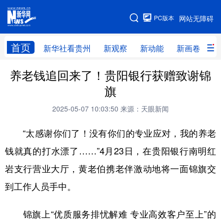
手机版
PC版本
网站无障碍
网站地图
首页
新华社看贵州
新观察
新动能
新画卷
贵
养老钱追回来了！贵阳银行获赠致谢锦
新华社看贵州
新观察
新动能
新画卷
旗
贵州要闻
贵州领导
人事
廉政
2025-05-07 10:03:50
来源：天眼新闻
专题
访谈
直播
视频
“太感谢你们了！没有你们的专业应对，我的养老
畅游贵州
数字贵州
律动贵州
健康贵州
钱就真的打水漂了……”4月23日，在贵阳银行南明红
光影贵州
部门之窗
县区直达
企业速递
岩支行营业大厅，黄老伯携老伴激动地将一面锦旗交
融媒联播
贵阳
遵义
安顺
到工作人员手中。
六盘水
毕节
铜仁
黔东南
锦旗上“优质服务排忧解难 专业高效客户至上”的
黔南
黔西南