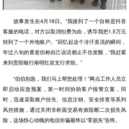
多语种频道
故事发生在4月18日。“我接到了一个自称是抖音
English
Español
Français
عربى
客服的电话，对方以取消扣费为由，诱导我把1.5万元
Русский язык
日本語
한국어
转到了一个外地账户。”回忆起这个冷汗直流的瞬间，
Deutsch
Português
年过八旬的黄老伯称自己说话都止不住发颤，“我赶紧
来到贵阳银行南明红岩支行求助。”
“伯伯别急，我们马上帮您处理！”网点工作人员立
即启动应急预案，第一时间协助客户报警立案，同
时，迅速采取账户挂失、信息注销、安全排查等系列
风控措施，通过关闭非柜面交易有效阻断二次损失风
险，这场惊心动魄的电信诈骗最终以“零损失”告终。