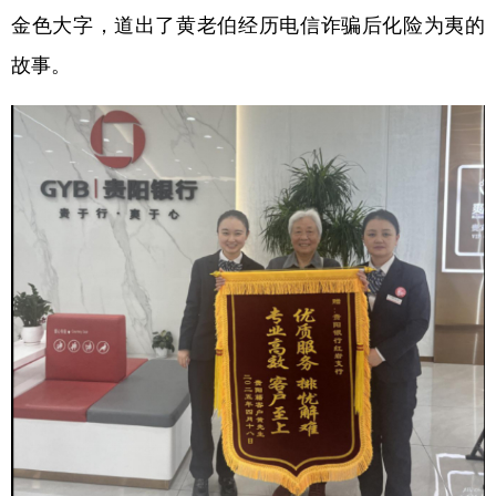
金色大字，道出了黄老伯经历电信诈骗后化险为夷的
故事。
地方频道
北京
天津
河北
山西
辽宁
吉林
上海
江苏
浙江
安徽
福建
江西
山东
河南
湖北
湖南
广东
广西
海南
重庆
四川
贵州
云南
西藏
陕西
甘肃
青海
宁夏
新疆
内蒙古
黑龙江