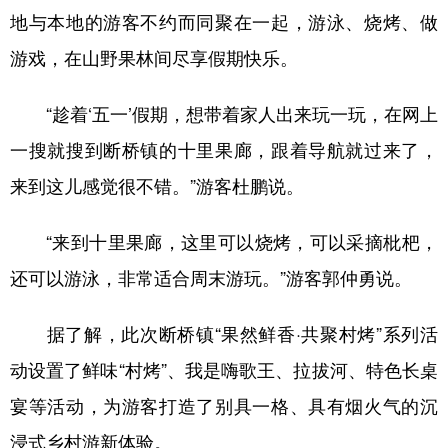
地与本地的游客不约而同聚在一起，游泳、烧烤、做
游戏，在山野果林间尽享假期快乐。
地方频道
“趁着‘五一’假期，想带着家人出来玩一玩，在网上
北京
天津
河北
山西
一搜就搜到断桥镇的十里果廊，跟着导航就过来了，
辽宁
吉林
上海
江苏
来到这儿感觉很不错。”游客杜鹏说。
浙江
安徽
福建
江西
“来到十里果廊，这里可以烧烤，可以采摘枇杷，
山东
河南
湖北
湖南
还可以游泳，非常适合周末游玩。”游客郭仲勇说。
广东
广西
海南
重庆
四川
贵州
云南
西藏
据了解，此次断桥镇“果然鲜香·共聚村烤”系列活
动设置了鲜味“村烤”、我是嗨歌王、拉拔河、特色长桌
陕西
甘肃
青海
宁夏
宴等活动，为游客打造了别具一格、具有烟火气的沉
新疆
内蒙古
黑龙江
浸式乡村游新体验。