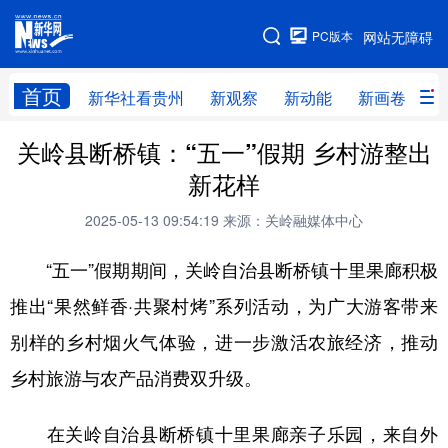
手机版
PC版本
网站无障碍
网站地图
首页
新华社看贵州
新观察
新动能
新画卷
贵
关岭县断桥镇：“五一”假期 乡村游整出
新华社看贵州
新观察
新动能
新画卷
新花样
贵州要闻
贵州领导
人事
廉政
2025-05-13 09:54:19
来源：关岭融媒体中心
专题
访谈
直播
视频
“五一”假期期间，关岭自治县断桥镇十里果廊积极
畅游贵州
数字贵州
律动贵州
健康贵州
推出“果然鲜香·共聚村烤”系列活动，为广大游客带来
光影贵州
部门之窗
县区直达
企业速递
别样的乡村烟火气体验，进一步激活农旅经济，推动
融媒联播
贵阳
遵义
安顺
乡村旅游与农产品消费双升级。
六盘水
毕节
铜仁
黔东南
在关岭自治县断桥镇十里果廊亲子乐园，来自外
黔南
黔西南