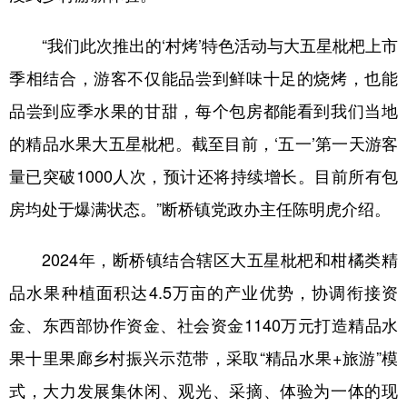
多语种频道
“我们此次推出的‘村烤’特色活动与大五星枇杷上市
季相结合，游客不仅能品尝到鲜味十足的烧烤，也能
English
Español
Français
عربى
品尝到应季水果的甘甜，每个包房都能看到我们当地
Русский язык
日本語
한국어
的精品水果大五星枇杷。截至目前，‘五一’第一天游客
Deutsch
Português
量已突破1000人次，预计还将持续增长。目前所有包
房均处于爆满状态。”断桥镇党政办主任陈明虎介绍。
2024年，断桥镇结合辖区大五星枇杷和柑橘类精
品水果种植面积达4.5万亩的产业优势，协调衔接资
金、东西部协作资金、社会资金1140万元打造精品水
果十里果廊乡村振兴示范带，采取“精品水果+旅游”模
式，大力发展集休闲、观光、采摘、体验为一体的现