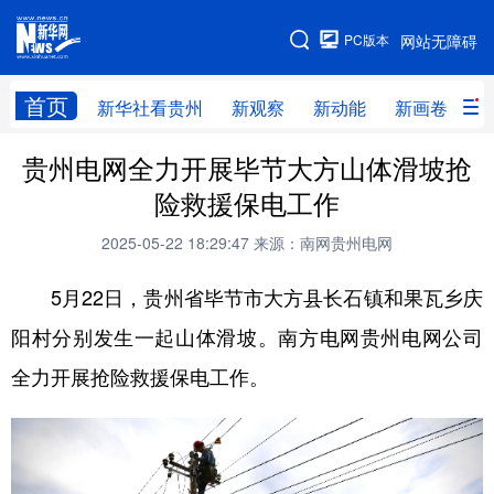
手机版
PC版本
网站无障碍
网站地图
首页
新华社看贵州
新观察
新动能
新画卷
贵
贵州电网全力开展毕节大方山体滑坡抢
新华社看贵州
新观察
新动能
新画卷
险救援保电工作
贵州要闻
贵州领导
人事
廉政
2025-05-22 18:29:47
来源：南网贵州电网
专题
访谈
直播
视频
5月22日，贵州省毕节市大方县长石镇和果瓦乡庆
畅游贵州
数字贵州
律动贵州
健康贵州
阳村分别发生一起山体滑坡。南方电网贵州电网公司
光影贵州
部门之窗
县区直达
企业速递
全力开展抢险救援保电工作。
融媒联播
贵阳
遵义
安顺
六盘水
毕节
铜仁
黔东南
黔南
黔西南