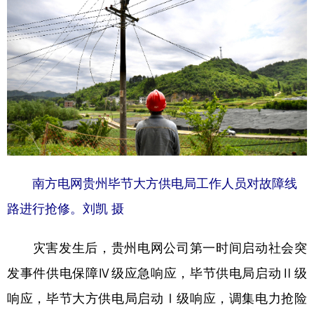
地方频道
北京
天津
河北
山西
辽宁
吉林
上海
江苏
浙江
安徽
福建
江西
山东
河南
湖北
湖南
南方电网贵州毕节大方供电局工作人员对故障线
广东
广西
海南
重庆
路进行抢修。刘凯 摄
四川
贵州
云南
西藏
灾害发生后，贵州电网公司第一时间启动社会突
陕西
甘肃
青海
宁夏
发事件供电保障Ⅳ级应急响应，毕节供电局启动Ⅱ级
新疆
内蒙古
黑龙江
响应，毕节大方供电局启动Ⅰ级响应，调集电力抢险