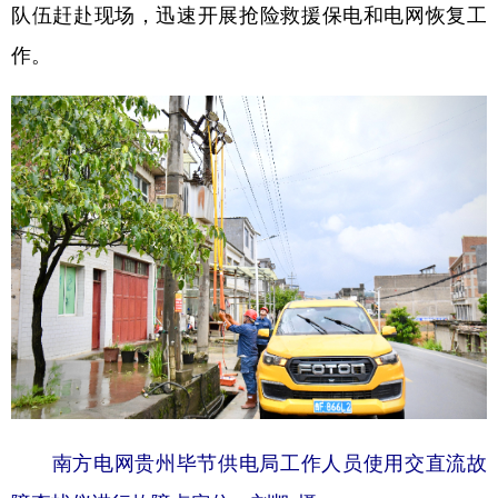
队伍赶赴现场，迅速开展抢险救援保电和电网恢复工
多语种频道
作。
English
Español
Français
عربى
Русский язык
日本語
한국어
Deutsch
Português
南方电网贵州毕节供电局工作人员使用交直流故