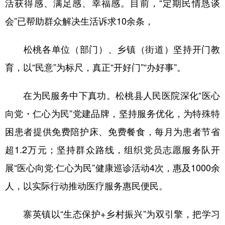
活获得感、满足感、幸福感。目前，“定期民情恳谈
会”已帮助群众解决生活诉求10余条，
松桃各单位（部门）、乡镇（街道）坚持开门教
育，以“民意”为标尺，真正“开好门”“办好事”。
在为民服务中下真功。松桃县人民医院深化“医心
向党・仁心为民”党建品牌，坚持服务优化，为特殊特
困患者提供免费陪护床、免费餐食，每月为患者节省
超1.2万元；坚持群众路线，组织党员志愿服务队开
展“医心向党·仁心为民”健康巡诊活动4次，惠及1000余
人，以实际行动推动医疗服务惠民便民。
寨英镇以“生态保护+乡村振兴”为双引擎，把学习