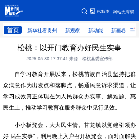
手机版
PC版本
网站无障碍
网站地图
首页
新华社看贵州
新观察
新动能
新画卷
贵
松桃：以开门教育办好民生实事
新华社看贵州
新观察
新动能
新画卷
2025-05-30 17:37:41
来源：松桃县委宣传部
贵州要闻
贵州领导
人事
廉政
自学习教育开展以来，松桃苗族自治县坚持把群
专题
访谈
直播
视频
众满意作为出发点和落脚点，畅通民意诉求渠道，让
畅游贵州
数字贵州
律动贵州
健康贵州
学习成效真正体现在为人民群众办实事、解难题、惠
光影贵州
部门之窗
县区直达
企业速递
民生上，推动学习教育在服务群众中见行见效。
融媒联播
贵阳
遵义
安顺
小小板凳会，大大民生情。甘龙镇以党建引领办
六盘水
毕节
铜仁
黔东南
好“民生实事”，利用晚上入户召开板凳会，面对面解决
黔南
黔西南