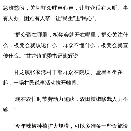
急难愁盼，关切群众呼声心声，让群众话有人听、事
有人办、困难有人帮，让“民生”进“民心”。
地方频道
“群众聚在哪里，板凳会就开在哪里，群众关注什
北京
天津
河北
山西
么，板凳会就议论什么，群众不懂什么，板凳会就宣
辽宁
吉林
上海
江苏
传什么。”甘龙镇党委书记熊辉说。
浙江
安徽
福建
江西
甘龙镇张家湾村干部群众在院坝、堂屋围坐在一
山东
河南
湖北
湖南
起，一场村民说事活动拉开帷幕。
广东
广西
海南
重庆
四川
贵州
云南
西藏
“现在农忙时节劳动力短缺，农田辣椒移栽人力不
够。”
陕西
甘肃
青海
宁夏
新疆
内蒙古
黑龙江
“今年辣椒种植扩大规模，可以多准备一些设施设