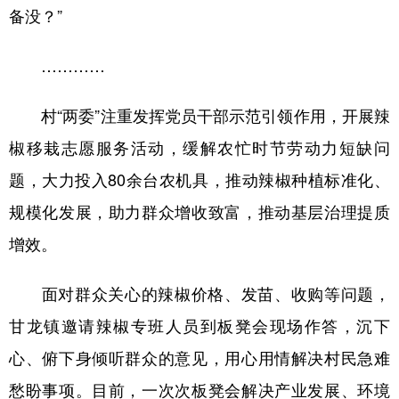
备没？”
多语种频道
…………
English
Español
Français
عربى
村“两委”注重发挥党员干部示范引领作用，开展辣
Русский язык
日本語
한국어
椒移栽志愿服务活动，缓解农忙时节劳动力短缺问
Deutsch
Português
题，大力投入80余台农机具，推动辣椒种植标准化、
规模化发展，助力群众增收致富，推动基层治理提质
增效。
面对群众关心的辣椒价格、发苗、收购等问题，
甘龙镇邀请辣椒专班人员到板凳会现场作答，沉下
心、俯下身倾听群众的意见，用心用情解决村民急难
愁盼事项。目前，一次次板凳会解决产业发展、环境