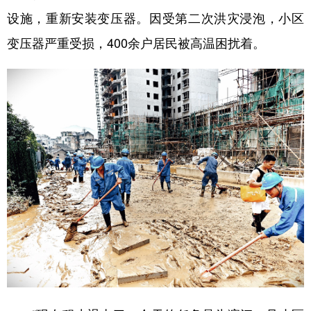
设施，重新安装变压器。因受第二次洪灾浸泡，小区
变压器严重受损，400余户居民被高温困扰着。
地方频道
北京
天津
河北
山西
辽宁
吉林
上海
江苏
浙江
安徽
福建
江西
山东
河南
湖北
湖南
广东
广西
海南
重庆
四川
贵州
云南
西藏
陕西
甘肃
青海
宁夏
新疆
内蒙古
黑龙江