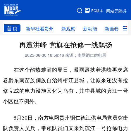
手机版
PC版本
网站无障碍
网站地图
首页
新华社看贵州
新观察
新动能
新画卷
贵
再遭洪峰 党旗在抢修一线飘扬
新华社看贵州
新观察
新动能
新画卷
2025-06-30 18:56:46
来源：南网铜仁供电局
贵州要闻
贵州领导
人事
廉政
在这个酷热难耐的夏日，暴雨裹挟着洪峰再次席
专题
访谈
直播
视频
卷黔东南苗族侗族自治州榕江县城，让原来还没有抢
畅游贵州
数字贵州
律动贵州
健康贵州
修完成的电力设施又化为乌有，其中县城的滨江一号
光影贵州
部门之窗
县区直达
企业速递
小区也不例外。
融媒联播
贵阳
遵义
安顺
6月30日，南方电网贵州铜仁德江供电局党员突击
六盘水
毕节
铜仁
黔东南
队负责人吴兵，带领队员们又来到滨江一号抢修电力
黔南
黔西南