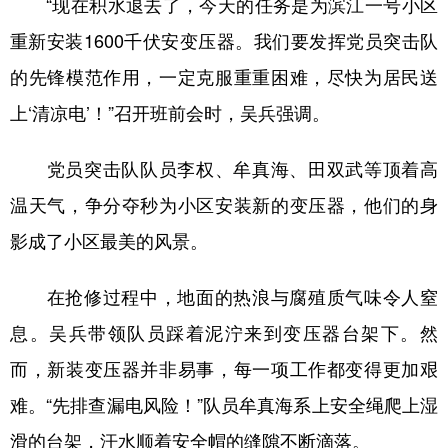
“现在积水退去了，今天的任务是为滨江一号小区
重新安装1600千伏安变压器。我们要发挥党员突击队
多语种频道
的先锋模范作用，一定克服重重困难，尽快为居民送
English
Español
Français
عربى
上‘清凉电’！”召开班前会时，吴兵强调。
Русский язык
日本語
한국어
党员突击队队员李权、牟真海、田双武等顶着高
Deutsch
Português
温天气，争分夺秒为小区安装新的变压器，他们的身
影成了小区最美的风景。
在抢修过程中，地面的热浪与腐殖质气味令人窒
息。吴兵带领队员踩着泥泞来到变压器台架下。然
而，新装变压器并非易事，每一项工作都变得更加艰
难。“先排查漏电风险！”队员牟真海系上安全绳爬上湿
滑的台架，汗水顺着安全帽的缝隙不断滴落。