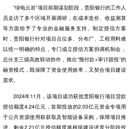
“绿电云岩”项目前期谋划阶段，贵阳银行的工作人
多语种频道
员走访了多个区域开展调研，在成本造价、收益测算
English
Español
Français
عربى
等方面给予了专业的金融服务支持。制定授信方案
Русский язык
日本語
한국어
时，贵阳银行针对项目点位多、分布广、工程用料难
以统一明确的特点，专门成立授信方案协调机制会，
Deutsch
Português
总分支三级高效联动协作，推出“预付款+审计跟投”的
融资模式，既保障了资金使用效率，又契合项目建设
需求。
2024年11月，该项目成功获批贵阳银行项目贷款
授信额度4.24亿元，首期投放的2.03亿元资金专项用
于公共资源使用权获取及智能设备采购，保障项目推
进。剩余2.21亿元授信额度将根据建设进度分阶段投