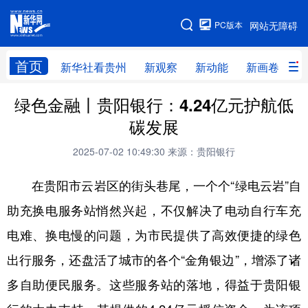
手机版
PC版本
网站无障碍
网站地图
首页
新华社看贵州
新观察
新动能
新画卷
贵
绿色金融丨贵阳银行：4.24亿元护航低
新华社看贵州
新观察
新动能
新画卷
碳发展
贵州要闻
贵州领导
人事
廉政
2025-07-02 10:49:30
来源：贵阳银行
专题
访谈
直播
视频
在贵阳市云岩区的街头巷尾，一个个“绿电云岩”自
畅游贵州
数字贵州
律动贵州
健康贵州
助充换电服务站悄然兴起，不仅解决了电动自行车充
光影贵州
部门之窗
县区直达
企业速递
电难、换电慢的问题，为市民提供了高效便捷的绿色
融媒联播
贵阳
遵义
安顺
出行服务，还盘活了城市的各个“金角银边”，增添了诸
六盘水
毕节
铜仁
黔东南
多自助便民服务。这些服务站的落地，得益于贵阳银
黔南
黔西南