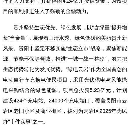
行的大力支持，其提供的4.24亿元授信资金，为该项
目的顺利推进注入了强劲的金融动力。
地方频道
贵州坚持生态优先、绿色发展，以“含绿量”提升增
北京
天津
河北
山西
长“含金量”，展现着山清水秀、绿色低碳的美丽贵州新
辽宁
吉林
上海
江苏
风采。贵阳市坚定不移实施“生态立市”战略，聚焦新能
源、节能环保等领域，推进“一城一战一整改”，努力把
浙江
安徽
福建
江西
生态优势转化为发展优势。“绿电云岩”作为全国首创的
山东
河南
湖北
湖南
电动自行车充换电便民项目，采用光伏供电与风能绿
广东
广西
海南
重庆
电采购结合的绿色能源，项目总投资5.23亿元，计划
四川
贵州
云南
西藏
建设424个充电站、24000个充电端口，覆盖贵阳市云
陕西
甘肃
青海
宁夏
岩区老旧小区及商业街区，被列为云岩区2025年为民
新疆
内蒙古
黑龙江
办“十件实事”之一。